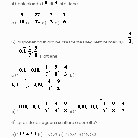
4) calcolando i
di
si ottiene
a) ‘
b) ‘
c) ‘
d) ‘
5) disponendo in ordine crescente i seguenti numeri 0,10;
;
si ottiene
a) ‘
b) ‘
c) ‘
d) ‘
6) quali delle seguenti scritture è corretta?
a) ‘
b) ‘
<2>3 c) ‘ 1>2>3 d) ‘ 1<2<3