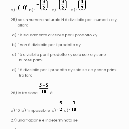
a) ‘
b) ‘
c) ‘
d) ‘
25) se un numero naturale N è divisibile per i numeri x e y,
allora
a) ‘ è sicuramente divisibile per il prodotto x.y
b) ‘ non è divisibile per il prodotto x.y
c) ‘ è divisibile per il prodotto x.y solo se x e y sono
numeri primi
d) ‘ è divisibile per il prodotto x.y solo se x e y sono primi
tra loro
26) la frazione
è
a) ‘ 0 b) ‘ impossibile c) ‘
d) ‘
27) una frazione è indeterminata se