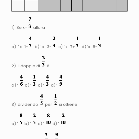
1) Se x=
allora
a) ‘ x=1-
b) ‘ x=3-
c) ‘ x=7+
d) ‘x=8-
2) il doppio di
è
a) ‘
b) ‘
c) ‘
d) ‘
3) dividendo
per
si ottiene
a) ‘
b) ‘
c) ‘
d) ‘