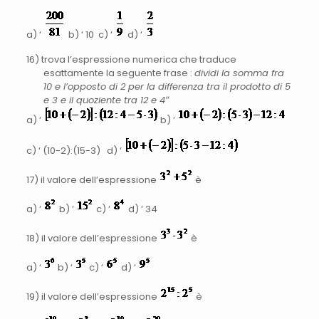
a) ‘
b) ‘ 10 c) ‘
d) ‘
16) trova l’espressione numerica che traduce
esattamente la seguente frase :
dividi la somma fra
10 e l’opposto di 2 per la differenza tra il prodotto di 5
e 3 e il quoziente tra 12 e 4″
a) ‘
b) ‘
c) ‘ (10-2):(15-3) d) ‘
17) il valore dell’espressione
è
a) ‘
b) ‘
c) ‘
d) ‘ 34
18) il valore dell’espressione
è
a) ‘
b) ‘
c) ‘
d) ‘
19) il valore dell’espressione
è