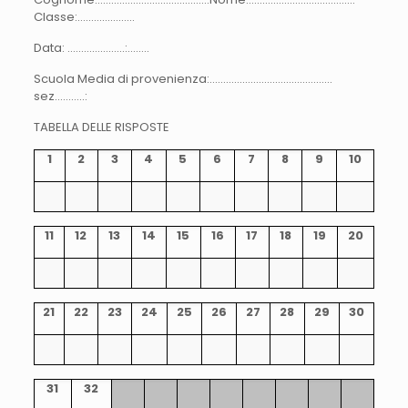
Classe:…………………
Data: …………………:……..
Scuola Media di provenienza:………………………………………
sez………..:
TABELLA DELLE RISPOSTE
1
2
3
4
5
6
7
8
9
10
11
12
13
14
15
16
17
18
19
20
21
22
23
24
25
26
27
28
29
30
31
32