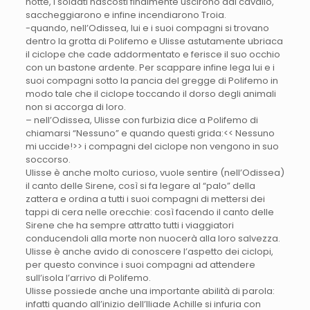
notte, i soldati nascosti finalmente uscirono dal cavallo,
saccheggiarono e infine incendiarono Troia.
-quando, nell’Odissea, lui e i suoi compagni si trovano
dentro la grotta di Polifemo e Ulisse astutamente ubriaca
il ciclope che cade addormentato e ferisce il suo occhio
con un bastone ardente. Per scappare infine lega lui e i
suoi compagni sotto la pancia del gregge di Polifemo in
modo tale che il ciclope toccando il dorso degli animali
non si accorga di loro.
– nell’Odissea, Ulisse con furbizia dice a Polifemo di
chiamarsi “Nessuno” e quando questi grida:<< Nessuno
mi uccide!>> i compagni del ciclope non vengono in suo
soccorso.
Ulisse è anche molto curioso, vuole sentire (nell’Odissea)
il canto delle Sirene, così si fa legare al “palo” della
zattera e ordina a tutti i suoi compagni di mettersi dei
tappi di cera nelle orecchie: così facendo il canto delle
Sirene che ha sempre attratto tutti i viaggiatori
conducendoli alla morte non nuocerà alla loro salvezza.
Ulisse è anche avido di conoscere l’aspetto dei ciclopi,
per questo convince i suoi compagni ad attendere
sull’isola l’arrivo di Polifemo.
Ulisse possiede anche una importante abilità di parola:
infatti quando all’inizio dell’Iliade Achille si infuria con