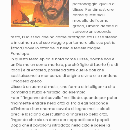
personaggio: quello di
Ulisse. Per dimostrare
come questi sia il
modello dell’uomo
greco, Omero decide di
scrivere un secondo
testo, l’Odissea, che ha come protagonista Ulisse stesso
e in cui narra del suo viaggio per tornare alla sua patria
(Itaca) dove lo attende la bella e fedele moglie,
Penelope.
In questo testo epico si nota come Ulisse, poiché non è
un Dio ma un uomo mortale, perché figlio di Laerte ( re di
Itaca) e di Anticlea, possieda tutte quelle doti che
sostituiscono la mancanza di origine divina e lo rendono
il modello greco.
Ulisse è un uomo di metis, una forma di intelligenza che
combina astuzia e furbizia, ad esempio:
-per “L’inganno del cavallo” nell’Iliade, quando per poter
finalmente entrare nella città di Troia egli nasconde
all’interno di un enorme cavallo di legno molti soldati
greci e lasciano quest’ultimo all’ingresso della città,
fingendo che sia un dono per riappacificare i popoli.
Dopo che il cavallo fu introdotto nella città e scese la