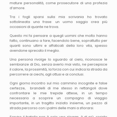
mature personalità, come prosecutore di una profezia
d’amore.
Tra i fogli sparsi sulla mia scrivania ho trovato
sottolineata una frase: un uomo saggio crea più
occasioni di quante ne trova.
Questo mi fa pensare a quegli uomini che molto hanno
fatto, continuano a fare, facendolo bene, soprattutto per
quanti sono ultimi e affaticati della loro vita, spesso
avendone sprecato il meglio.
Una persona rivolge lo sguardo al cielo, riconosce le
sembianze di Dio, senza averlo mai visto, ne percepisce
il calore, la prossimità, la forza con cui indica la strada da
percorrere ai ciechi, agli ottusi e ai conclusi.
Ogni giorno incontro sul mio cammino incognite e false
certezze, brandelli di me stesso in rettangoli dove
confrontare le mie trepide attese, in un tempo
necessario a scoprire un compagno di viaggio
importante, in un tragitto iniziato insieme, un pezzo di
strada percorso con i palmi delle mani a sfiorarsi.
Servire il fratello non è solo uno slogan, è di più, resiste