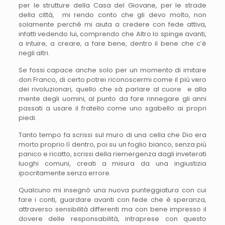
per le strutture della Casa del Giovane, per le strade
della città, mi rendo conto che gli devo molto, non
solamente perché mi aiuta a credere con fede attiva,
infatti vedendo lui, comprendo che Altro lo spinge avanti,
a intuire, a creare, a fare bene, dentro il bene che c’è
negli altri.
Se fossi capace anche solo per un momento di imitare
don Franco, di certo potrei riconoscermi come il più vero
dei rivoluzionari, quello che sà parlare al cuore e alla
mente degli uomini, al punto da fare rinnegare gli anni
passati a usare il fratello come uno sgabello ai propri
piedi.
Tanto tempo fa scrissi sul muro di una cella che Dio era
morto proprio lì dentro, poi su un foglio bianco, senza più
panico e ricatto, scrissi della riemergenza dagli inveterati
luoghi comuni, creati a misura da una ingiustizia
ipocritamente senza errore.
Qualcuno mi insegnò una nuova punteggiatura con cui
fare i conti, guardare avanti con fede che è speranza,
attraverso sensibilità differenti ma con bene impresso il
dovere delle responsabilità, intraprese con questo