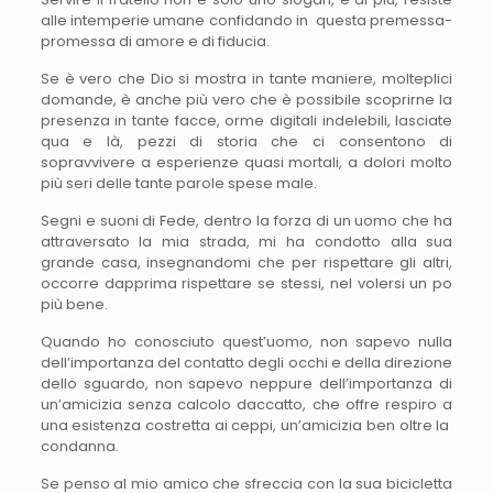
alle intemperie umane confidando in questa premessa-
promessa di amore e di fiducia.
Se è vero che Dio si mostra in tante maniere, molteplici
domande, è anche più vero che è possibile scoprirne la
presenza in tante facce, orme digitali indelebili, lasciate
qua e là, pezzi di storia che ci consentono di
sopravvivere a esperienze quasi mortali, a dolori molto
più seri delle tante parole spese male.
Segni e suoni di Fede, dentro la forza di un uomo che ha
attraversato la mia strada, mi ha condotto alla sua
grande casa, insegnandomi che per rispettare gli altri,
occorre dapprima rispettare se stessi, nel volersi un po
più bene.
Quando ho conosciuto quest’uomo, non sapevo nulla
dell’importanza del contatto degli occhi e della direzione
dello sguardo, non sapevo neppure dell’importanza di
un’amicizia senza calcolo daccatto, che offre respiro a
una esistenza costretta ai ceppi, un’amicizia ben oltre la
condanna.
Se penso al mio amico che sfreccia con la sua bicicletta