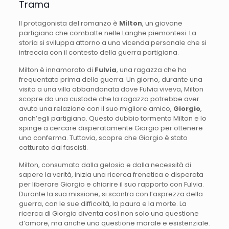
Trama
Il protagonista del romanzo è
Milton
, un giovane
partigiano che combatte nelle Langhe piemontesi. La
storia si sviluppa attorno a una vicenda personale che si
intreccia con il contesto della guerra partigiana.
Milton è innamorato di
Fulvia
, una ragazza che ha
frequentato prima della guerra. Un giorno, durante una
visita a una villa abbandonata dove Fulvia viveva, Milton
scopre da una custode che la ragazza potrebbe aver
avuto una relazione con il suo migliore amico,
Giorgio
,
anch’egli partigiano. Questo dubbio tormenta Milton e lo
spinge a cercare disperatamente Giorgio per ottenere
una conferma. Tuttavia, scopre che Giorgio è stato
catturato dai fascisti.
Milton, consumato dalla gelosia e dalla necessità di
sapere la verità, inizia una ricerca frenetica e disperata
per liberare Giorgio e chiarire il suo rapporto con Fulvia.
Durante la sua missione, si scontra con l’asprezza della
guerra, con le sue difficoltà, la paura e la morte. La
ricerca di Giorgio diventa così non solo una questione
d’amore, ma anche una questione morale e esistenziale.