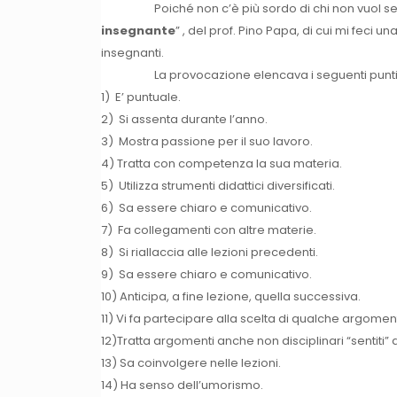
Poiché non c’è più sordo di chi non vuol sentire 
insegnante
” , del prof. Pino Papa, di cui mi feci 
insegnanti.
La provocazione elencava i seguenti punti riferi
1) E’ puntuale.
2) Si assenta durante l’anno.
3) Mostra passione per il suo lavoro.
4) Tratta con competenza la sua materia.
5) Utilizza strumenti didattici diversificati.
6) Sa essere chiaro e comunicativo.
7) Fa collegamenti con altre materie.
8) Si riallaccia alle lezioni precedenti.
9) Sa essere chiaro e comunicativo.
10) Anticipa, a fine lezione, quella successiva.
11) Vi fa partecipare alla scelta di qualche argomen
12)Tratta argomenti anche non disciplinari “sentiti” d
13) Sa coinvolgere nelle lezioni.
14) Ha senso dell’umorismo.