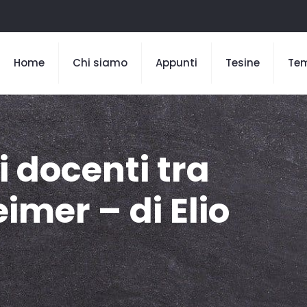
Home
Chi siamo
Appunti
Tesine
Te
 docenti tra
imer – di Elio