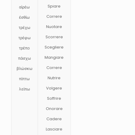
Spiare
αἱρέω
Correre
ἐσθίω
Nuotare
τρέχω
Scorrere
τρέφω
Scegliere
τρέπο
Mangiare
πάσχω
Correre
βλώσκω
Nutrire
πίπτω
Volgere
λείπω
Soffrire
Onorare
Cadere
Lasciare