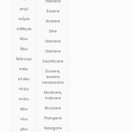
ritenere
φημί
Essere
κεῖμαι
Andare
κάθεμαι
Dire
θύω
Giacere
δέω
Giacere
δείκνυμι
Sacrificare
καίω
Dovere,
essere
κλαίω
necessario
πλέω
Mostrare,
indicare
πνέω
Bruciare
θέω
Piangere
νέω
Navigare
ρέω