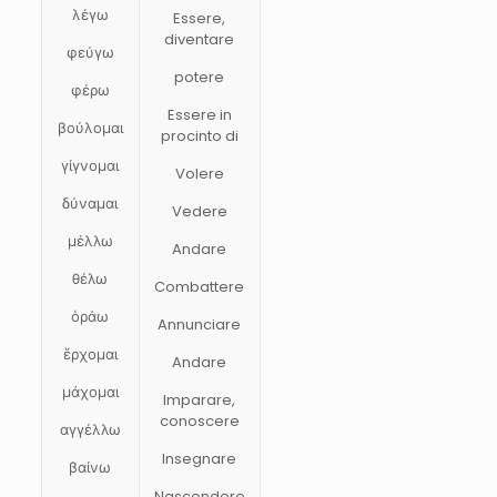
λέγω
Essere,
diventare
φεύγω
potere
φέρω
Essere in
βούλομαι
procinto di
γίγνομαι
Volere
δύναμαι
Vedere
μέλλω
Andare
θέλω
Combattere
ὁράω
Annunciare
ἕρχομαι
Andare
μάχομαι
Imparare,
conoscere
αγγέλλω
Insegnare
βαίνω
Nascondere