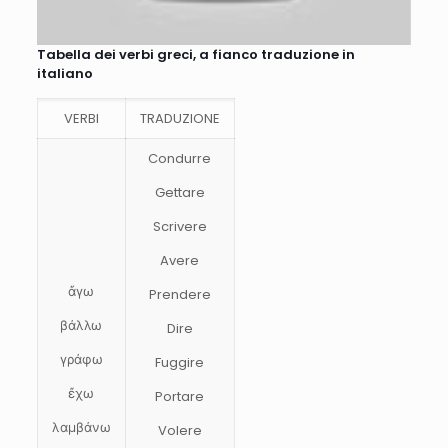
Tabella dei verbi greci, a fianco traduzione in
italiano
VERBI
TRADUZIONE
Condurre
Gettare
Scrivere
Avere
ἄγω
Prendere
βάλλω
Dire
γράφω
Fuggire
ἔχω
Portare
λαμβάνω
Volere