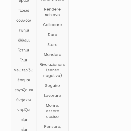
τιμάω
Rendere
πιοέω
schiavo
δουλόω
Collocare
τίθημι
Dare
δίδωμι
Stare
ἵστημι
Mandare
ἵημι
Rivoluzionare
νεωτερίζω
(senso
negativo)
ἕπομαι
Seguire
εργάζομαι
Lavorare
θνῄσκω
Morire,
νομίζω
essere
ucciso
εἰμι
Pensare,
εἶμι