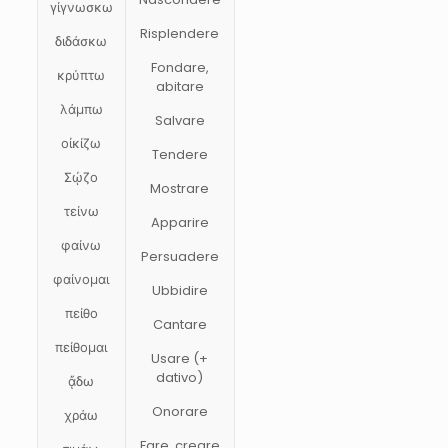
γίγνωσκω
Risplendere
διδάσκω
Fondare,
κρύπτω
abitare
λάμπω
Salvare
οἰκίζω
Tendere
Σῴζο
Mostrare
τείνω
Apparire
φαίνω
Persuadere
φαίνομαι
Ubbidire
πείθο
Cantare
πείθομαι
Usare (+
dativo)
ᾄδω
Onorare
χράω
Fare, creare