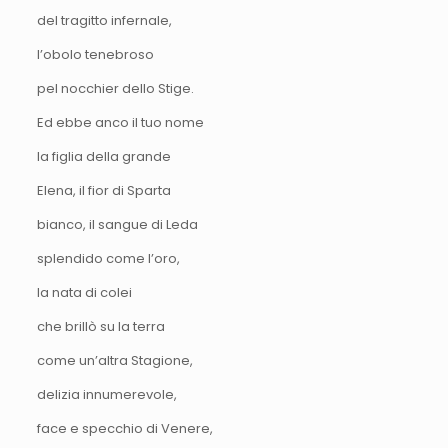
del tragitto infernale,
l’obolo tenebroso
pel nocchier dello Stige.
Ed ebbe anco il tuo nome
la figlia della grande
Elena, il fior di Sparta
bianco, il sangue di Leda
splendido come l’oro,
la nata di colei
che brillò su la terra
come un’altra Stagione,
delizia innumerevole,
face e specchio di Venere,