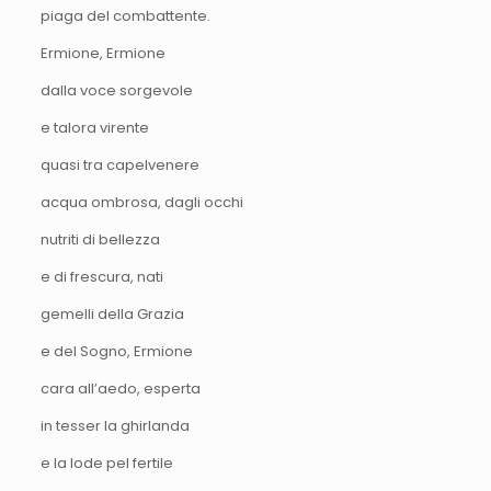
piaga del combattente.
Ermione, Ermione
dalla voce sorgevole
e talora virente
quasi tra capelvenere
acqua ombrosa, dagli occhi
nutriti di bellezza
e di frescura, nati
gemelli della Grazia
e del Sogno, Ermione
cara all’aedo, esperta
in tesser la ghirlanda
e la lode pel fertile