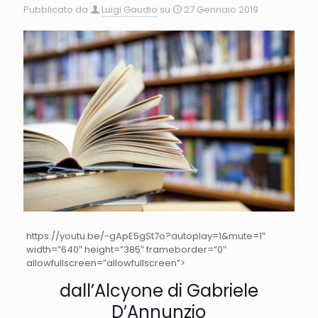
Pubblicato da
Luigi Gaudio
su
27 Gennaio 2019
https://youtu.be/-gApE5gSt7o?autoplay=1&mute=1″
width=”640″ height=”385″ frameborder=”0″
allowfullscreen=”allowfullscreen”>
dall’Alcyone di Gabriele
D’Annunzio