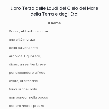
Libro Terzo delle Laudi del Cielo del Mare
della Terra e degli Eroi
Il nome
Donna, ebbe il tuo nome
una città murata
della pulverulenta
Argolide. E quivi era,
dicesi, un sentier breve
per discendere all’Ade
avaro, alle tenarie
fauci; sì che i natìi
non ponean nella bocca
dei loro morti il prezzo