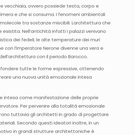
e vecchiaia, ovvero possiede testa, corpo e
ffimera e che si consuma. I fenomeni ambientali
 molecole tra sostanze miscibili. Larchitettura che
istita. Nell’antichità infatti i palazzi venivano
stica dei fedeli; le alte temperature dei muri
che con l’imperatore Nerone divenne una vera e
ell’architettura con il periodo Barocco.
ero fondere tutte le forme espressive, ottenendo
i creare una nuova unità emozionale intesa
one intesa come manifestazione delle proprie
rvatore. Per pervenire alla totalità emozionale
urono tuttavia gli architetti in grado di progettare
teriali. Secondo questi ideatori inoltre, in un
tivo in grandi strutture architettoniche è