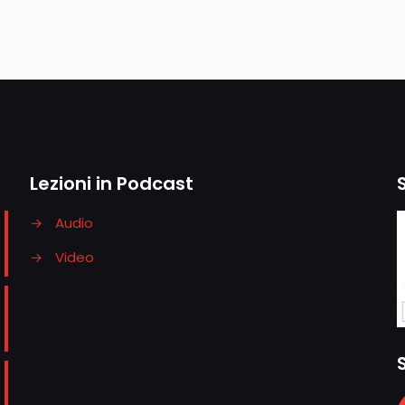
Lezioni in Podcast
→
Audio
→
Video