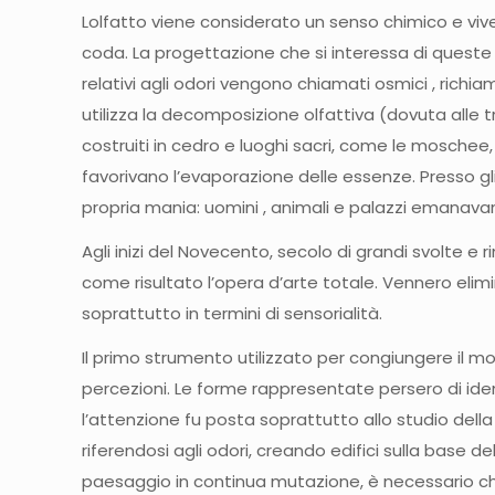
Lolfatto viene considerato un senso chimico e vi
coda. La progettazione che si interessa di queste
relativi agli odori vengono chiamati osmici , rich
utilizza la decomposizione olfattiva (dovuta alle t
costruiti in cedro e luoghi sacri, come le moschee,
favorivano l’evaporazione delle essenze. Presso g
propria mania: uomini , animali e palazzi emanavano
Agli inizi del Novecento, secolo di grandi svolte 
come risultato l’opera d’arte totale. Vennero elim
soprattutto in termini di sensorialità.
Il primo strumento utilizzato per congiungere il 
percezioni. Le forme rappresentate persero di iden
l’attenzione fu posta soprattutto allo studio della l
riferendosi agli odori, creando edifici sulla base d
paesaggio in continua mutazione, è necessario che