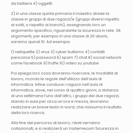
da tastiera 4) oggetti
2) in una classe quinta primaria il maestro divide la
classe in gruppi di due ragazzi/e (gruppi diversi rispetto
ai soliti, o rispetto ai banchi), assegnando loro un
argomento specifico, riguardante la sicurezza in rete. Gli
argomenti, per esempio in una classe di 20 alunni,
saranno quindi 10. Ad esempio:
1) netiquette 2) virus 3) cyber bullismo 4) contatti
pericolosi 5) password 6) spam 7) chat 8) social network
come facebook 9) truffe 10) video su youtube
Poi spiega loro cosa dovranno ricercare, le modalità di
lavoro, ricorda le regole dell’utilizzo dell’aula di
informatica. Infine conduce i ragazzi nell’aula di
informatica, dove, nel corso di quattro giorni, a distanza
di una settimana l’uno dall’altro, i gruppi dei due ragazzi,
stando in aula per circa un’ora e mezza, dovranno
realizzare un breve testo in word, che riassuma il risultato
della loro ricerca.
Alla fine del percorso di lavoro, i testi verranno
collazionati, e si realizzerà un Vademecum Sicurezza in