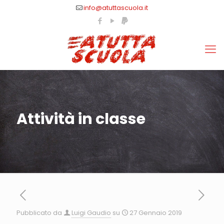
info@atuttascuola.it
Attività in classe
Pubblicato da
Luigi Gaudio
su
27 Gennaio 2019