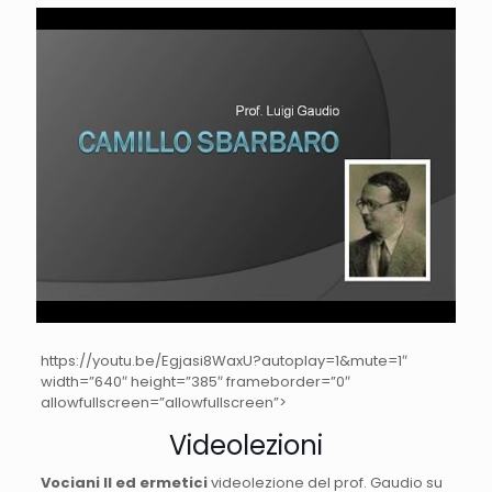
https://youtu.be/Egjasi8WaxU?autoplay=1&mute=1″
width=”640″ height=”385″ frameborder=”0″
allowfullscreen=”allowfullscreen”>
Videolezioni
Vociani II ed ermetici
videolezione del prof. Gaudio su