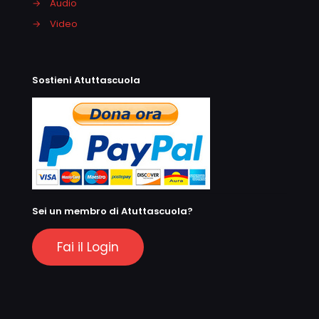
→
Audio
→
Video
Sostieni Atuttascuola
Sei un membro di Atuttascuola?
Fai il Login