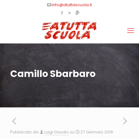
info@atuttascuola.it
Camillo Sbarbaro
Pubblicato da
Luigi Gaudio
su
27 Gennaio 2019