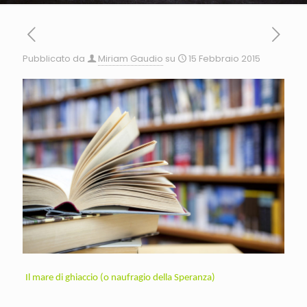
Pubblicato da
Miriam Gaudio
su
15 Febbraio 2015
Il mare di ghiaccio (o naufragio della Speranza)