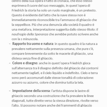
centro della sua opera il fatto di cronaca, che esso stesso
esprimeva il cuore del suo messaggio, in quest’opera di
Friedrich la storia ha solo un ruolo marginale, è un pretesto.
Questo è evidente dal fatto che la nave stessa non è
immediatamente riconoscibile tra l’ammasso di ghiaccio che
la seppellisce. Più che una denuncia alla società il quadro è
una metafora, interpretazione suggerita dallo stesso titolo:
Il
naufragio della Speranza
che avrebbe potuto scrivere anche
con la
s
minuscola.
–
Rapporto tra uomo e natura
: in questo quadro è la natura a
prevalere nettamente sulla presenza umana, che pure c’è,
compare brevemente da sotto le macerie di ghiaccio, una
distesa senza fine di ghiaccio.
–
Colore e disegno
: anche in quest’opera Friedrich gioca
sull’alternanza tra il disegno definito del ghiaccio dai contorni
nettamente tagliati, e il cielo liquido e indefinito. Cielo e terra
sono però accomunati dalle stesse tonalità di colorazione:
azzurro su azzurro, colore che domina tutta la tela.
–
Impostazione della scena
: l’artista dispone le lastre di
ghiaccio secondo una costruzione che fa prevalere le linee
diagonali, tutte dirette verso la stessa direzione, rivolte verso
l’alto. Si possono notare anche dei frammenti di ghiaccio