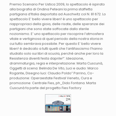
Premio Scenario Per Ustica 2009, lo spettacolo è ispirato
alla biografia di Ondina Peteani la prima staffetta
partigiana d’Italia deportata ad Auschwitz col N. 81 672. Lo
spettacolo E’ bello vivere liberi! è uno spettacolo per
riappropriaci della gioia, delle risate, delle speranze dei
partigiani che sono state soffocate dallo sterile
nozionismo. E’ uno spettacolo per riscoprire l’atmosfera
vitale e vertiginosa di quel periodo della nostra storia in
cui tutto sembrava possibile. Per questo E’ bello vivere
liberi! è dedicato a tutti quelli che l’antifascismo l’hanno
studiato solo sui libri di scuola, perché anche per loro la
Resistenza diventi festa daprile!”. Ideazione,
drammaturgia, regia e interpretazione: Marta Cuscunà,
Oggetti di scena: Belinda De Vito, Luci e audio: Marco
Rogante, Disegno luci: Claudio Poldo” Parrino, Co-
produzione: Operaestate Festival Veneto, Cura e
promozione: Centrale Fies, ph_Dido Fontana. Marta
Cuscunà fa parte del progetto Fies Factory