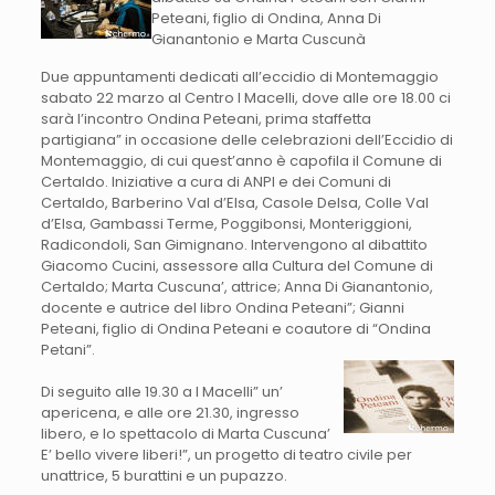
Peteani, figlio di Ondina, Anna Di
Gianantonio e Marta Cuscunà
Due appuntamenti dedicati all’eccidio di Montemaggio
sabato 22 marzo al Centro I Macelli, dove alle ore 18.00 ci
sarà l’incontro Ondina Peteani, prima staffetta
partigiana” in occasione delle celebrazioni dell’Eccidio di
Montemaggio, di cui quest’anno è capofila il Comune di
Certaldo. Iniziative a cura di ANPI e dei Comuni di
Certaldo, Barberino Val d’Elsa, Casole Delsa, Colle Val
d’Elsa, Gambassi Terme, Poggibonsi, Monteriggioni,
Radicondoli, San Gimignano. Intervengono al dibattito
Giacomo Cucini, assessore alla Cultura del Comune di
Certaldo; Marta Cuscuna’, attrice; Anna Di Gianantonio,
docente e autrice del libro Ondina Peteani”; Gianni
Peteani, figlio di Ondina Peteani e coautore di “Ondina
Petani”.
Di seguito alle 19.30 a I Macelli” un’
apericena, e alle ore 21.30, ingresso
libero, e lo spettacolo di Marta Cuscuna’
E’ bello vivere liberi!”, un progetto di teatro civile per
unattrice, 5 burattini e un pupazzo.