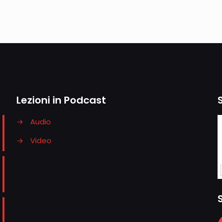
Lezioni in Podcast
→
Audio
→
Video