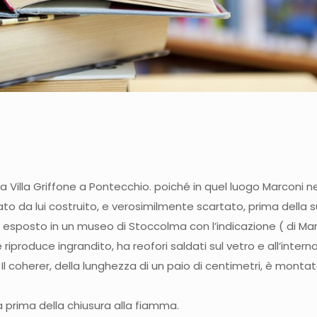
la Villa Griffone a Pontecchio. poiché in quel luogo Marconi n
da lui costruito, e verosimilmente scartato, prima della sua p
 esposto in un museo di Stoccolma con l’indicazione ( di Ma
re riproduce ingrandito, ha reofori saldati sul vetro e all’inte
 Il coherer, della lunghezza di un paio di centimetri, è mont
.
 prima della chiusura alla fiamma.