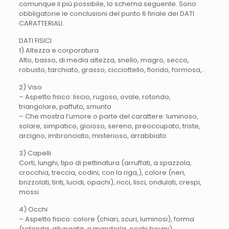
comunque il più possibile, lo schema seguente. Sono
obbligatorie le conclusioni del punto 6 finale dei DATI
CARATTERIALI.
DATI FISICI
1) Altezza e corporatura
Alto, basso, di media altezza, snello, magro, secco,
robusto, tarchiato, grasso, cicciottello, florido, formosa, .
2) Viso
– Aspetto fisico: liscio, rugoso, ovale, rotondo,
triangolare, paffuto, smunto
– Che mostra l’umore o parte del carattere: luminoso,
solare, simpatico, gioioso, sereno, preoccupato, triste,
arcigno, imbronciato, misterioso, arrabbiato
3) Capelli
Corti, lunghi, tipo di pettinatura (arruffati, a spazzola,
crocchia, treccia, codini, con la riga,), colore (neri,
brizzolati, tinti, lucidi, opachi), ricci, lisci, ondulati, crespi,
mossi
4) Occhi
– Aspetto fisico: colore (chiari, scuri, luminosi), forma
(rotonda, allungata, a mandorla, occhi bovini),