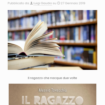
Pubblicato da
Luigi Gaudio
su
27 Gennaio 2019
Il ragazzo che nacque due volte