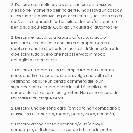
2. Descrivi con molta precisione che cosa indossava
Alessio nel momento dell’incidente. Indossava un casco?
Di che tipo? Indossava un paraschiena? Quali consiglio ci
dà Alessio o daresti tu ad un pilota di moto/ciclomotore
per la sua sicurezza? Quali ad un autista di automobile?
2. Descrivi e racconta una tua gita/uscita/viaggio
familiare o scolastico o con amici o gruppi. Cerca di
applicare quello che hai letto nei testi di Marina Corradi,
cioè scrivi tutto quello che hai osservato in modo
dettagliato e personale
2. Descrivi un mercato, ad esempio il mercato del tuo
rione, quartiere o paese, che si svolge una volta alla
settimana, oppure un centro commerciale, o un
supermercato o ipermercato in cui ti è capitato di
andare da solo o con i tuoi genitori. Non dimenticare di
utilizzare tutti i cinque sensi
2. Descrivi una persona cara (amico/a non compagno di
classe, fratello, sorella, madre, padre, zio/a, nonno/a)
2. Descrivi anche senza nominarlo/a un/a tuo/a
compagno/a di classe, utilizzando in tutto o in parte,