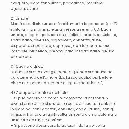
svogliato, pigro, fannullone, permaloso, irascibile,
egoista, avaro
2) Umore
Si può dire di che umore è solitamente la persona (es. “Di
solito la mia mamma è una persona serena), Di buon
umore, allegro, gaio, contento, felice, sereno, entusiasta,
soddisfatto, divertito, orgoglioso, annoiato, triste,
disperato, cupo, nero, depresso, apatico, permaloso,
irascibile, bisbetico, preoccupato, insoddisfatto, deluso,
arrabbiato,
3) Qualità e difetti
Di questo si può aver già parlato quando si parlava del
carattere e/o dell’umore (Es. La sua qualità più bella è
che è una persona sempre allegra e sorridente”).
4) Comportamento e abitudini
– Si può descrivere come si comporta la persona in
diversi ambienti e situazioni: a casa, a scuola, in palestra,
in giardino, con i genitori, con i figli, con gli alunni, con gli
amici, di fronte a una difficoltà, di fronte a un problema, a
un lavoro da fare, e così via.
– Si possono descrivere le abitudini della persona,