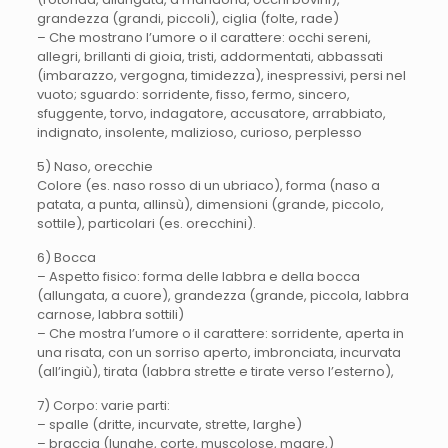
grandezza (grandi, piccoli), ciglia (folte, rade)
– Che mostrano l’umore o il carattere: occhi sereni,
allegri, brillanti di gioia, tristi, addormentati, abbassati
(imbarazzo, vergogna, timidezza), inespressivi, persi nel
vuoto; sguardo: sorridente, fisso, fermo, sincero,
sfuggente, torvo, indagatore, accusatore, arrabbiato,
indignato, insolente, malizioso, curioso, perplesso
5) Naso, orecchie
Colore (es. naso rosso di un ubriaco), forma (naso a
patata, a punta, allinsù), dimensioni (grande, piccolo,
sottile), particolari (es. orecchini).
6) Bocca
– Aspetto fisico: forma delle labbra e della bocca
(allungata, a cuore), grandezza (grande, piccola, labbra
carnose, labbra sottili)
– Che mostra l’umore o il carattere: sorridente, aperta in
una risata, con un sorriso aperto, imbronciata, incurvata
(all’ingiù), tirata (labbra strette e tirate verso l’esterno),
7) Corpo: varie parti:
– spalle (dritte, incurvate, strette, larghe)
– braccia (lunghe, corte, muscolose, magre,)