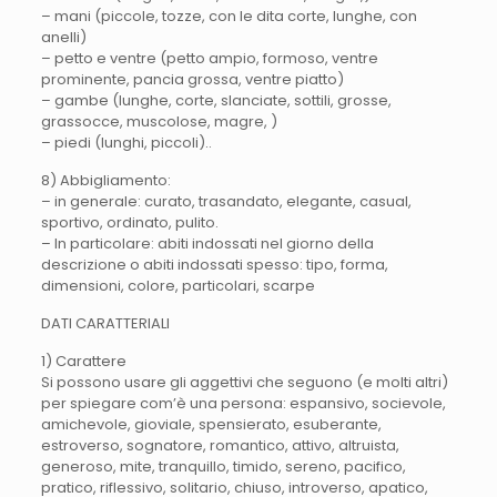
– mani (piccole, tozze, con le dita corte, lunghe, con
anelli)
– petto e ventre (petto ampio, formoso, ventre
prominente, pancia grossa, ventre piatto)
– gambe (lunghe, corte, slanciate, sottili, grosse,
grassocce, muscolose, magre, )
– piedi (lunghi, piccoli)..
8) Abbigliamento:
– in generale: curato, trasandato, elegante, casual,
sportivo, ordinato, pulito.
– In particolare: abiti indossati nel giorno della
descrizione o abiti indossati spesso: tipo, forma,
dimensioni, colore, particolari, scarpe
DATI CARATTERIALI
1) Carattere
Si possono usare gli aggettivi che seguono (e molti altri)
per spiegare com’è una persona: espansivo, socievole,
amichevole, gioviale, spensierato, esuberante,
estroverso, sognatore, romantico, attivo, altruista,
generoso, mite, tranquillo, timido, sereno, pacifico,
pratico, riflessivo, solitario, chiuso, introverso, apatico,