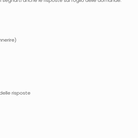
segnarti anche le risposte sul foglio delle domande.
nnerire)
 delle risposte