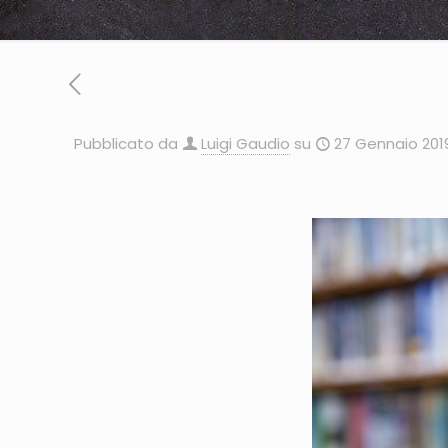
Pubblicato da
Luigi Gaudio
su
27 Gennaio 201