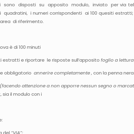
i sono disposti su apposito modulo, inviato per via tele
ti quadratini, i numeri corrispondenti ai 100 quesiti estratti;
’area di riferimento.
ova è di 100 minuti
 estratti e riportare le risposte sull’apposito
foglio a lettura
, e obbligatorio
annerire completamente ,
con la penna nera 
(facendo attenzione a non apporre nessun segno o marcatur
, sia il modulo con i
e:
ma del
“VIA”;