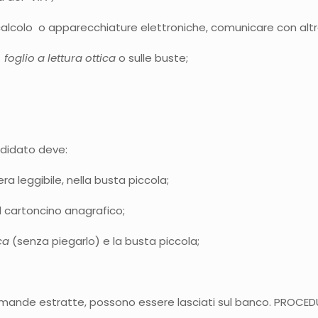
 calcolo o apparecchiature elettroniche, comunicare con altr
i
foglio a lettura ottica
o sulle buste;
ndidato deve:
ra leggibile, nella busta piccola;
 il cartoncino anagrafico;
ica
(senza piegarlo) e la busta piccola;
e domande estratte, possono essere lasciati sul banco. PRO