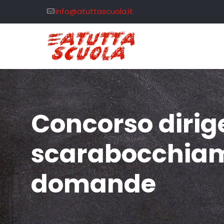
info@atuttascuola.it
Concorso dirige
scarabocchiamo 
domande