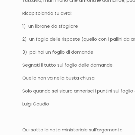
Tuttavia, man mano che affronti le domande, puoi 
Ricapitolando tu avrai:
1) un librone da sfogliare
2) un foglio delle risposte (quello con i pallini da a
3) poi hai un foglio di domande
Segnati il tutto sul foglio delle domande.
Quello non va nella busta chiusa
Solo quando sei sicuro annerisci i puntini sul foglio
Luigi Gaudio
Qui sotto la nota ministeriale sull’argomento: