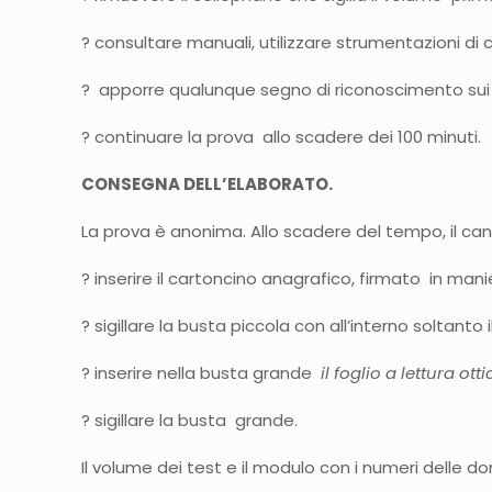
? consultare manuali, utilizzare strumentazioni di
? apporre qualunque segno di riconoscimento su
? continuare la prova allo scadere dei 100 minuti.
CONSEGNA DELL’ELABORATO.
La prova è anonima. Allo scadere del tempo, il ca
? inserire il cartoncino anagrafico, firmato in manie
? sigillare la busta piccola con all’interno soltanto
? inserire nella busta grande
il foglio a lettura ott
? sigillare la busta grande.
Il volume dei test e il modulo con i numeri dell