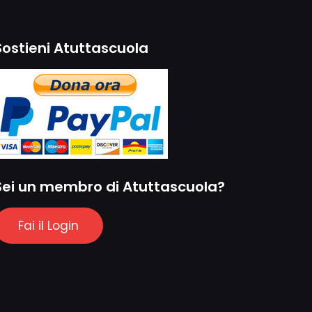
Sostieni Atuttascuola
Sei un membro di Atuttascuola?
Fai il Login