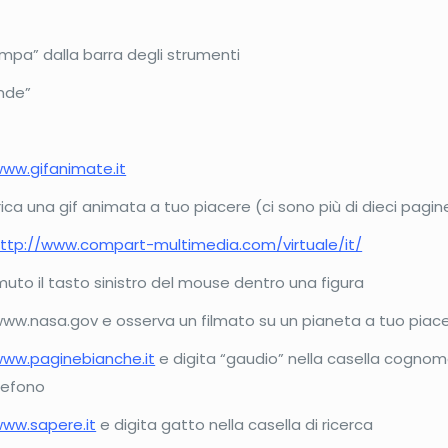
ampa” dalla barra degli strumenti
ande”
ww.gifanimate.it
rica una gif animata a tuo piacere (ci sono più di dieci pagin
ttp://www.compart-multimedia.com/virtuale/it/
to il tasto sinistro del mouse dentro una figura
l sito www.nasa.gov e osserva un filmato su un pianeta a tuo piac
ww.paginebianche.it
e digita “gaudio” nella casella cognom
elefono
ww.sapere.it
e digita gatto nella casella di ricerca