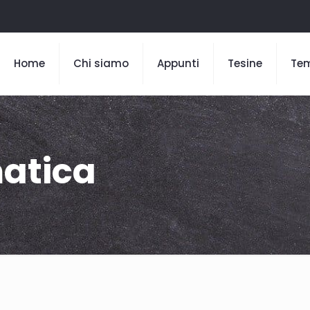
Home
Chi siamo
Appunti
Tesine
Te
matica