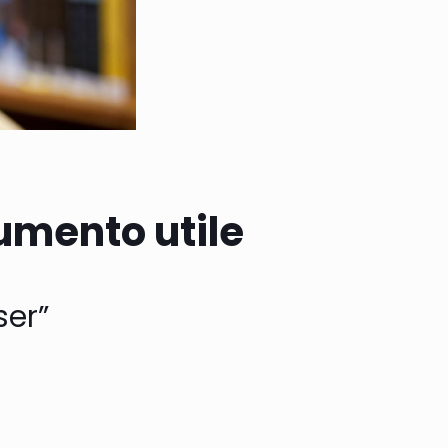
umento utile
ser”