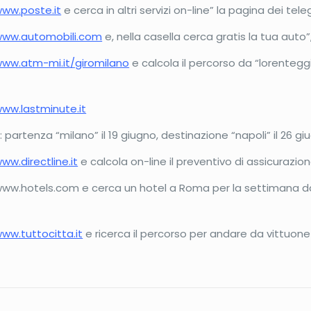
ww.poste.it
e cerca in altri servizi on-line” la pagina dei te
ww.automobili.com
e, nella casella cerca gratis la tua aut
ww.atm-mi.it/giromilano
e calcola il percorso da “lorenteg
ww.lastminute.it
partenza “milano” il 19 giugno, destinazione “napoli” il 26 gi
ww.directline.it
e calcola on-line il preventivo di assicurazi
l sito www.hotels.com e cerca un hotel a Roma per la settimana d
ww.tuttocitta.it
e ricerca il percorso per andare da vittuone a