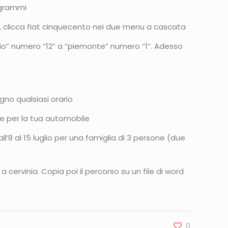
legrammi
o”, clicca fiat cinquecento nei due menu a cascata
gio” numero “12” a “piemonte” numero “1”. Adesso
ugno qualsiasi orario
one per la tua automobile
all’8 al 15 luglio per una famiglia di 3 persone (due
 cervinia. Copia poi il percorso su un file di word
0