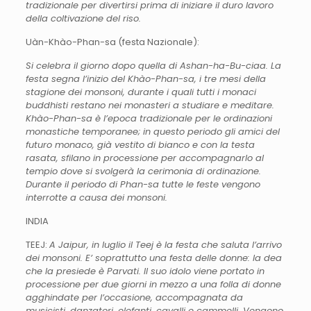
tradizionale per divertirsi prima di iniziare il duro lavoro
della coltivazione del riso.
Uàn-Khào-Phan-sa (festa Nazionale):
Si celebra il giorno dopo quella di Ashan-ha-Bu-ciaa. La
festa segna l’inizio del Khào-Phan-sa, i tre mesi della
stagione dei monsoni, durante i quali tutti i monaci
buddhisti restano nei monasteri a studiare e meditare.
Khào-Phan-sa è l’epoca tradizionale per le ordinazioni
monastiche temporanee; in questo periodo gli amici del
futuro monaco, già vestito di bianco e con la testa
rasata, sfilano in processione per accompagnarlo al
tempio dove si svolgerà la cerimonia di ordinazione.
Durante il periodo di Phan-sa tutte le feste vengono
interrotte a causa dei monsoni.
INDIA
TEEJ:
A Jaipur, in luglio il Teej è la festa che saluta l’arrivo
dei monsoni. E’ soprattutto una festa delle donne: la dea
che la presiede è Parvati. Il suo idolo viene portato in
processione per due giorni in mezzo a una folla di donne
agghindate per l’occasione, accompagnata da
musicisti, danzatori, elefanti, cavalli e cammelli. Vengono