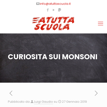
info@atuttascuola.it
CURIOSITA SUI MONSONI
Pubblicato da
Luigi Gaudio
su
27 Gennaio 2019