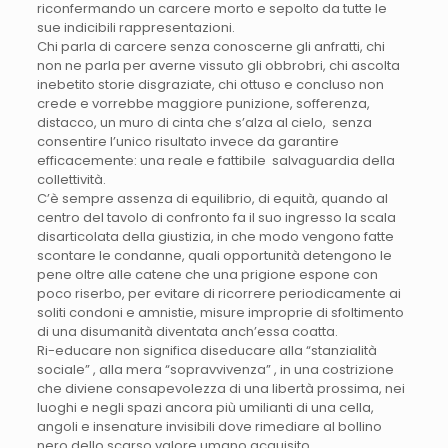
riconfermando un carcere morto e sepolto da tutte le
sue indicibili rappresentazioni.
Chi parla di carcere senza conoscerne gli anfratti, chi
non ne parla per averne vissuto gli obbrobri, chi ascolta
inebetito storie disgraziate, chi ottuso e concluso non
crede e vorrebbe maggiore punizione, sofferenza,
distacco, un muro di cinta che s’alza al cielo, senza
consentire l’unico risultato invece da garantire
efficacemente: una reale e fattibile salvaguardia della
collettività.
C’è sempre assenza di equilibrio, di equità, quando al
centro del tavolo di confronto fa il suo ingresso la scala
disarticolata della giustizia, in che modo vengono fatte
scontare le condanne, quali opportunità detengono le
pene oltre alle catene che una prigione espone con
poco riserbo, per evitare di ricorrere periodicamente ai
soliti condoni e amnistie, misure improprie di sfoltimento
di una disumanità diventata anch’essa coatta.
Ri-educare non significa diseducare alla “stanzialità
sociale” , alla mera “sopravvivenza” , in una costrizione
che diviene consapevolezza di una libertà prossima, nei
luoghi e negli spazi ancora più umilianti di una cella,
angoli e insenature invisibili dove rimediare al bollino
nero dello scarso valore umano acquisito.