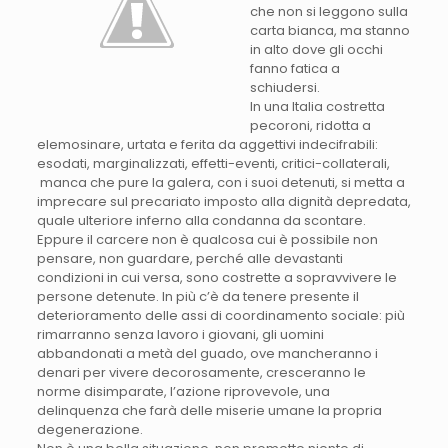
che non si leggono sulla
carta bianca, ma stanno
in alto dove gli occhi
fanno fatica a
schiudersi.
In una Italia costretta
pecoroni, ridotta a
elemosinare, urtata e ferita da aggettivi indecifrabili:
esodati, marginalizzati, effetti-eventi, critici-collaterali,
manca che pure la galera, con i suoi detenuti, si metta a
imprecare sul precariato imposto alla dignità depredata,
quale ulteriore inferno alla condanna da scontare.
Eppure il carcere non è qualcosa cui è possibile non
pensare, non guardare, perché alle devastanti
condizioni in cui versa, sono costrette a sopravvivere le
persone detenute. In più c’è da tenere presente il
deterioramento delle assi di coordinamento sociale: più
rimarranno senza lavoro i giovani, gli uomini
abbandonati a metà del guado, ove mancheranno i
denari per vivere decorosamente, cresceranno le
norme disimparate, l’azione riprovevole, una
delinquenza che farà delle miserie umane la propria
degenerazione.