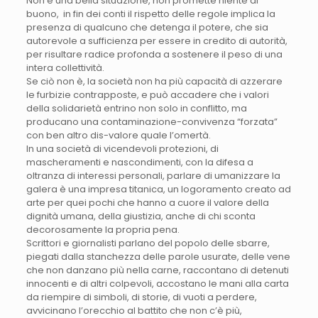
Non è una bella situazione, non promette niente di
buono, in fin dei conti il rispetto delle regole implica la
presenza di qualcuno che detenga il potere, che sia
autorevole a sufficienza per essere in credito di autorità,
per risultare radice profonda a sostenere il peso di una
intera collettività.
Se ciò non è, la società non ha più capacità di azzerare
le furbizie contrapposte, e può accadere che i valori
della solidarietà entrino non solo in conflitto, ma
producano una contaminazione-convivenza “forzata”
con ben altro dis-valore quale l’omertà.
In una società di vicendevoli protezioni, di
mascheramenti e nascondimenti, con la difesa a
oltranza di interessi personali, parlare di umanizzare la
galera è una impresa titanica, un logoramento creato ad
arte per quei pochi che hanno a cuore il valore della
dignità umana, della giustizia, anche di chi sconta
decorosamente la propria pena.
Scrittori e giornalisti parlano del popolo delle sbarre,
piegati dalla stanchezza delle parole usurate, delle vene
che non danzano più nella carne, raccontano di detenuti
innocenti e di altri colpevoli, accostano le mani alla carta
da riempire di simboli, di storie, di vuoti a perdere,
avvicinano l’orecchio al battito che non c’è più,