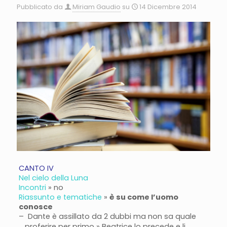
Pubblicato da
Miriam Gaudio
su
14 Dicembre 2014
CANTO IV
Nel cielo della Luna
Incontri
» no
Riassunto e tematiche
»
è su come l’uomo
conosce
–
Dante è assillato da 2 dubbi ma non sa quale
proferire per primo » Beatrice lo precede e li