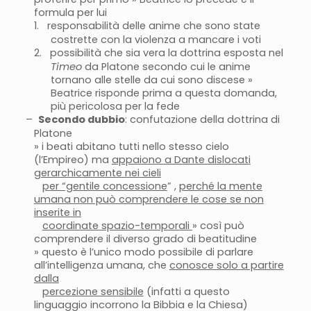
formula per lui
1.
responsabilità delle anime che sono state
costrette con la violenza a mancare i voti
2.
possibilità che sia vera la dottrina esposta nel
Timeo
da Platone secondo cui le anime
tornano alle stelle da cui sono discese »
Beatrice risponde prima a questa domanda,
più pericolosa per la fede
–
Secondo dubbio
: confutazione della dottrina di
Platone
» i beati abitano tutti nello stesso cielo
(l’Empireo) ma
appaiono a Dante dislocati
gerarchicamente nei cieli
per “gentile concessione
” ,
perché la mente
umana non può comprendere le cose se non
inserite in
coordinate spazio-temporali
» così può
comprendere il diverso grado di beatitudine
» questo è l’unico modo possibile di parlare
all’intelligenza umana, che
conosce solo a partire
dalla
percezione sensibile
(infatti a questo
linguaggio incorrono la Bibbia e la Chiesa)