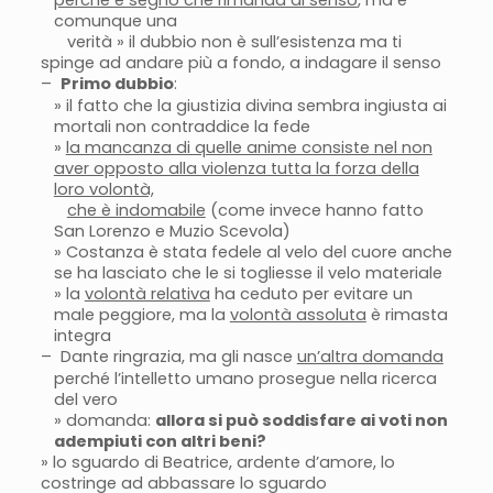
comunque una
verità » il dubbio non è sull’esistenza ma ti
spinge ad andare più a fondo, a indagare il senso
–
Primo dubbio
:
» il fatto che la giustizia divina sembra ingiusta ai
mortali non contraddice la fede
»
la mancanza di quelle anime consiste nel non
aver opposto alla violenza tutta la forza della
loro volontà,
che è indomabile
(come invece hanno fatto
San Lorenzo e Muzio Scevola)
» Costanza è stata fedele al velo del cuore anche
se ha lasciato che le si togliesse il velo materiale
» la
volontà relativa
ha ceduto per evitare un
male peggiore, ma la
volontà assoluta
è rimasta
integra
–
Dante ringrazia, ma gli nasce
un’altra domanda
perché l’intelletto umano prosegue nella ricerca
del vero
» domanda:
allora si può soddisfare ai voti non
adempiuti con altri beni?
» lo sguardo di Beatrice, ardente d’amore, lo
costringe ad abbassare lo sguardo