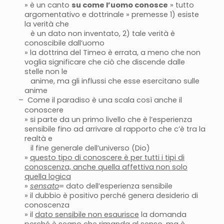
» è un canto
su come l’uomo conosce
» tutto
argomentativo e dottrinale » premesse 1) esiste
la verità che
è un dato non inventato, 2) tale verità è
conoscibile dall’uomo
» la dottrina del Timeo è errata, a meno che non
voglia significare che ciò che discende dalle
stelle non le
anime, ma gli influssi che esse esercitano sulle
anime
–
Come il paradiso è una scala così anche il
conoscere
» si parte da un primo livello che è l’esperienza
sensibile fino ad arrivare al rapporto che c’è tra la
realtà e
il fine generale dell’universo (Dio)
»
questo tipo di conoscere è per tutti i tipi di
conoscenza, anche quella affettiva non solo
quella logica
»
sensato
= dato dell’esperienza sensibile
» il dubbio è positivo perché genera desiderio di
conoscenza
» il
dato sensibile non esaurisce
la domanda
perché è segno che rimanda al senso
, ma è