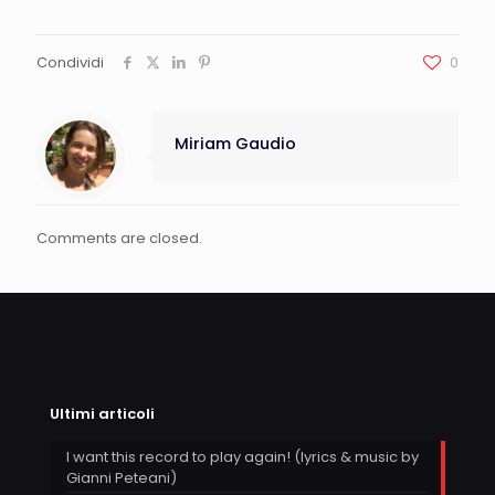
Condividi
0
Miriam Gaudio
Comments are closed.
Ultimi articoli
I want this record to play again! (lyrics & music by
Gianni Peteani)