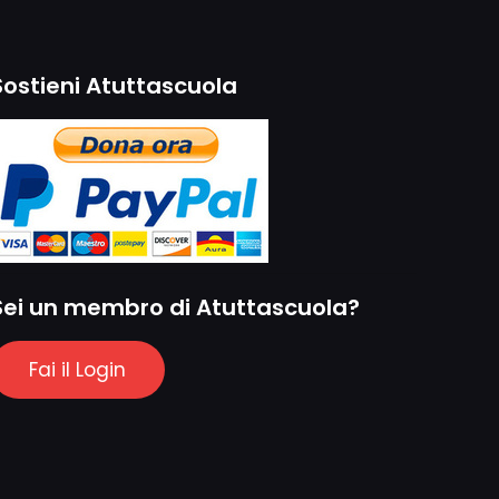
Sostieni Atuttascuola
Sei un membro di Atuttascuola?
Fai il Login