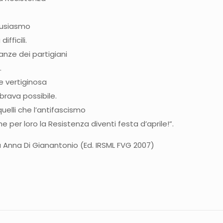
ntusiasmo
fficili.
ranze dei partigiani
.
 e vertiginosa
brava possibile.
quelli che l’antifascismo
he per loro la Resistenza diventi festa d’aprile!”.
ta da Anna Di Gianantonio (Ed. IRSML FVG 2007)