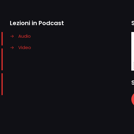
Lezioni in Podcast
→
Audio
→
Video