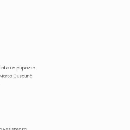
tini e un pupazzo.
e Marta Cuscunà
o
 la Resistenza