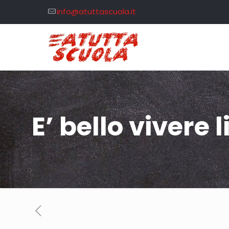
info@atuttascuola.it
E’ bello vivere l