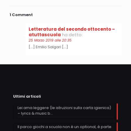
1 Comment
Letteratura del secondo ottocento –
atuttascuola
ha detto:
25 Marzo 2019 alle 20:35
[…] Emilio Salgari […]
Ultimi articoli
Lei ama leggere (le istruzioni sulla carta igienica)
– lyrics & music b…
Il parco giochi a scuola non è un optional, è parte