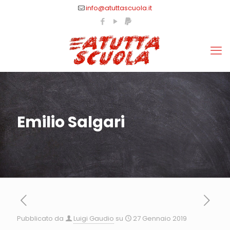
info@atuttascuola.it
Emilio Salgari
Pubblicato da
Luigi Gaudio
su
27 Gennaio 2019