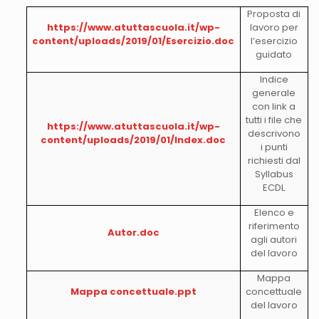
Proposta di
https://www.atuttascuola.it/wp-
lavoro per
content/uploads/2019/01/Esercizio.doc
l’esercizio
guidato
Indice
generale
con link a
tutti i file che
https://www.atuttascuola.it/wp-
descrivono
content/uploads/2019/01/Index.doc
i punti
richiesti dal
Syllabus
ECDL
Elenco e
riferimento
Autor.doc
agli autori
del lavoro
Mappa
Mappa concettuale.ppt
concettuale
del lavoro