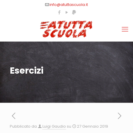
info@atuttascuola.it
Esercizi
Pubblicato da
Luigi Gaudio
su
27 Gennaio 2019