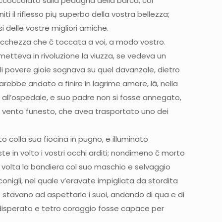
 accoccolato sulla pedagna della barca, coi
ti il riflesso pių superbo della vostra bellezza;
i delle vostre migliori amiche.
 ricchezza che č toccata a voi, a modo vostro.
 metteva in rivoluzione la viuzza, se vedeva un
ali povere gioie sognava su quel davanzale, dietro
n sarebbe andato a finire in lagrime amare, lā, nella
 all’ospedale, e suo padre non si fosse annegato,
di vento funesto, che avea trasportato uno dei
to colla sua fiocina in pugno, e illuminato
e in volto i vostri occhi arditi; nondimeno č morto
ma volta la bandiera col suo maschio e selvaggio
 conigli, nel quale v’eravate impigliata da stordita
ove stavano ad aspettarlo i suoi, andando di qua e di
 disperato e tetro coraggio fosse capace per