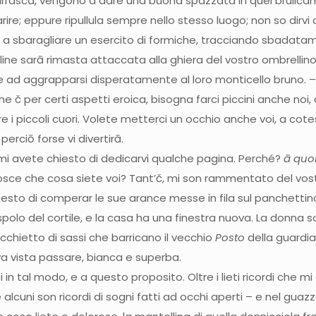
, la burrasca, vengono a dare una buona spazzata in quel brul
re; eppure ripullula sempre nello stesso luogo; non so dirvi
 a sbaragliare un esercito di formiche, tracciando sbadatame
line sarā rimasta attaccata alla ghiera del vostro ombrellino
ate ad aggrapparsi disperatamente al loro monticello bruno. 
 per certi aspetti eroica, bisogna farci piccini anche noi, c
i piccoli cuori. Volete metterci un occhio anche voi, a cotes
erciō forse vi divertirā.
mi avete chiesto di dedicarvi qualche pagina. Perché?
ā quo
nosce che cosa siete voi? Tant’č, mi son rammentato del vostr
esto di comperar le sue arance messe in fila sul panchettino 
espolo del cortile, e la casa ha una finestra nuova. La donna 
cchietto di sassi che barricano il vecchio
Posto
della guardia 
a vista passare, bianca e superba.
 tal modo, e a questo proposito. Oltre i lieti ricordi che mi a
se alcuni son ricordi di sogni fatti ad occhi aperti – e nel g