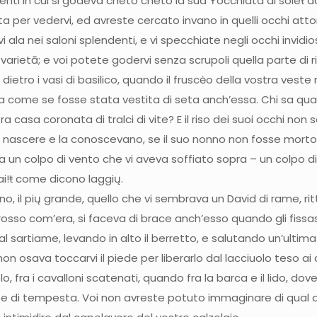
omenti in cui si godeva cheto cheto la sua Ŧocchiata di soleŧ
a per vedervi, ed avreste cercato invano in quelli occhi attoni
ala nei saloni splendenti, e vi specchiate negli occhi invidios
e varietā; e voi potete godervi senza scrupoli quella parte di
etro i vasi di basilico, quando il fruscėo della vostra veste
deva come se fosse stata vestita di seta anch’essa. Chi sa qu
tra casa coronata di tralci di vite? E il riso dei suoi occhi no
ta nascere e la conoscevano, se il suo nonno non fosse morto
da un colpo di vento che vi aveva soffiato sopra – un colpo 
guai!ŧ come dicono laggių.
uno, il pių grande, quello che vi sembrava un David di rame, rit
sso com’era, si faceva di brace anch’esso quando gli fissast
al sartiame, levando in alto il berretto, e salutando un’ulti
o non osava toccarvi il piede per liberarlo dal lacciuolo teso ai
lo, fra i cavalloni scatenati, quando fra la barca e il lido, d
e e di tempesta. Voi non avreste potuto immaginare di qual