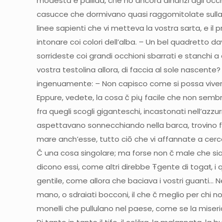
modesta e pallida, che ho ancora dinanzi agli occhi
casucce che dormivano quasi raggomitolate sulla riv
linee sapienti che vi metteva la vostra sarta, e i
intonare coi colori dell’alba. – Un bel quadretto d
sorrideste coi grandi occhioni sbarrati e stanchi a
vostra testolina allora, di faccia al sole nascent
ingenuamente: – Non capisco come si possa vivere 
Eppure, vedete, la cosa č pių facile che non sembri
fra quegli scogli giganteschi, incastonati nell’az
aspettavano sonnecchiando nella barca, trovino fr
mare anch’esse, tutto ciō che vi affannate a cercar
Č una cosa singolare; ma forse non č male che sia c
dicono essi, come altri direbbe Ŧgente di togaŧ, 
gentile, come allora che baciava i vostri guanti… Ne
mano, o sdraiati bocconi, il che č meglio per chi non
monelli che pullulano nel paese, come se la miseria 