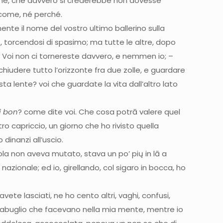
icame, che davvero si crederebbe non dovesse
 come, né perché.
nte il nome del vostro ultimo ballerino sulla
, torcendosi di spasimo; ma tutte le altre, dopo
– Voi non ci tornereste davvero, e nemmen io; –
hiudere tutto l’orizzonte fra due zolle, e guardare
ta lente? voi che guardate la vita dall’altro lato
i bon
? come dite voi. Che cosa potrā valere quel
o capriccio, un giorno che ho rivisto quella
dinanzi all’uscio.
sola non aveva mutato, stava un po’ pių in lā a
nazionale; ed io, girellando, col sigaro in bocca, ho
vete lasciati, ne ho cento altri, vaghi, confusi,
uazzabuglio che facevano nella mia mente, mentre io