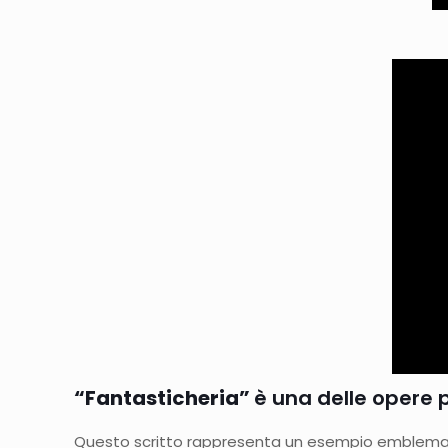
“Fantasticheria”
è una delle opere p
Questo scritto rappresenta un esempio emblematico de