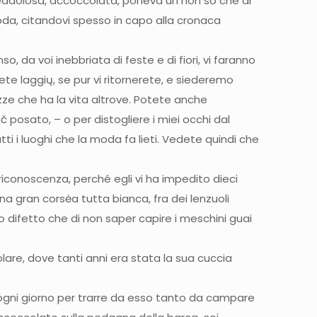
freddolosa, accoccolata, poneva un non so che di
 moda, citandovi spesso in capo alla cronaca
so, da voi inebbriata di feste e di fiori, vi faranno
erete laggių, se pur vi ritornerete, e siederemo
ezze che ha la vita altrove. Potete anche
č posato, – o per distogliere i miei occhi dal
i i luoghi che la moda fa lieti. Vedete quindi che
riconoscenza, perché egli vi ha impedito dieci
 una gran corsėa tutta bianca, fra dei lenzuoli
o difetto che di non saper capire i meschini guai
lare, dove tanti anni era stata la sua cuccia
re ogni giorno per trarre da esso tanto da campare