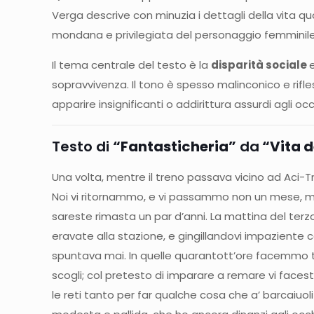
Verga descrive con minuzia i dettagli della vita quo
mondana e privilegiata del personaggio femminile a
Il tema centrale del testo è la
disparità sociale
sopravvivenza. Il tono è spesso malinconico e rif
apparire insignificanti o addirittura assurdi agli
Testo di
“Fantasticheria”
da
“Vita d
Una volta, mentre il treno passava vicino ad Aci-Tr
Noi vi ritornammo, e vi passammo non un mese, ma 
sareste rimasta un par d’anni. La mattina del terz
eravate alla stazione, e gingillandovi impaziente 
spuntava mai. In quelle quarantott’ore facemmo t
scogli; col pretesto di imparare a remare vi face
le reti tanto per far qualche cosa che a’ barcaiuol