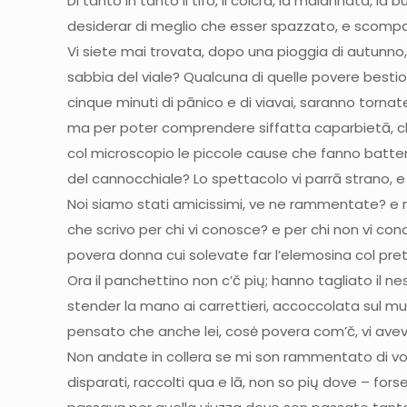
Di tanto in tanto il tifo, il colčra, la malannata
desiderar di meglio che esser spazzato, e scompari
Vi siete mai trovata, dopo una pioggia di autunno,
sabbia del viale? Qualcuna di quelle povere bestio
cinque minuti di pānico e di viavai, saranno torn
ma per poter comprendere siffatta caparbietā, che č
col microscopio le piccole cause che fanno battere 
del cannocchiale? Lo spettacolo vi parrā strano, e p
Noi siamo stati amicissimi, ve ne rammentate? e 
che scrivo per chi vi conosce? e per chi non vi co
povera donna cui solevate far l’elemosina col pret
Ora il panchettino non c’č pių; hanno tagliato il n
stender la mano ai carrettieri, accoccolata sul mu
pensato che anche lei, cosė povera com’č, vi avev
Non andate in collera se mi son rammentato di voi in
disparati, raccolti qua e lā, non so pių dove – for