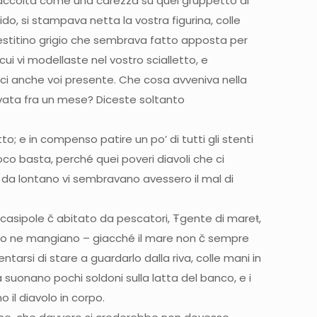
o, raccolta come una carezza su quel gruppetto di
do, si stampava netta la vostra figurina, colle
 vestitino grigio che sembrava fatto apposta per
ui vi modellaste nel vostro scialletto, e
rvici anche voi presente. Che cosa avveniva nella
rovata fra un mese? Diceste soltanto
o; e in compenso patire un po’ di tutti gli stenti
oco basta, perché quei poveri diavoli che ci
 da lontano vi sembravano avessero il mal di
i casipole č abitato da pescatori, Ŧgente di mareŧ,
ando ne mangiano – giacché il mare non č sempre
tarsi di stare a guardarlo dalla riva, colle mani in
ma suonano pochi soldoni sulla latta del banco, e i
 il diavolo in corpo.