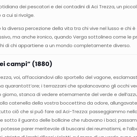
tidiana dei pescatori e dei contadini di Aci Trezza, un piccol
 cui si rivolge.
e la diversa percezione della vita tra chi vive nel lusso e chi 
lessivo, ma anche ironico, quando Verga sottolinea come le p
 occhi di chi appartiene a un mondo completamente diverso.
ei campi” (1880)
ezza, voi, affacciandovi allo sportello del vagone, esclamast
quarantott’ore; i terrazzani che spalancavano gli occhi ved
o giorno, stanca di vedere eternamente del verde e dell’azzur
colla catenella della vostra boccettina da odore, allungavate
utto ciō che si puō fare ad Aci-Trezza: passeggiammo nella
ste sotto il guanto delle bollicine che rubavano i baci; pa
i potesse parer meritevole di buscarsi dei reumatismi, e l’alb