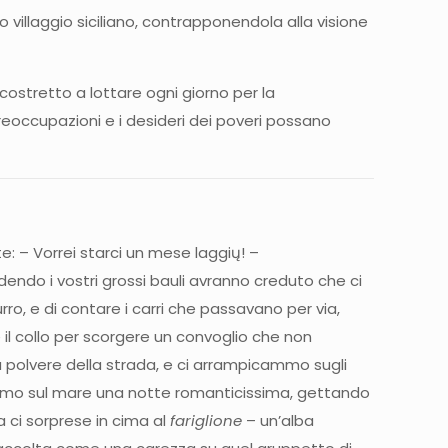
o villaggio siciliano, contrapponendola alla visione
è costretto a lottare ogni giorno per la
reoccupazioni e i desideri dei poveri possano
e: – Vorrei starci un mese laggių! –
endo i vostri grossi bauli avranno creduto che ci
ro, e di contare i carri che passavano per via,
 il collo per scorgere un convoglio che non
 polvere della strada, e ci arrampicammo sugli
ssammo sul mare una notte romanticissima, gettando
a ci sorprese in cima al
fariglione
– un’alba