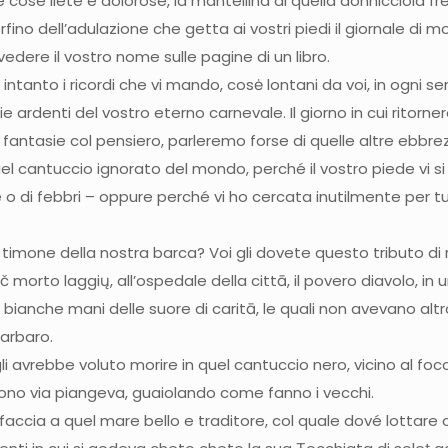
cose liete e dolorose, la mantellina di quella donnicciola 
erfino dell’adulazione che getta ai vostri piedi il giornale di
vedere il vostro nome sulle pagine di un libro.
intanto i ricordi che vi mando, cosė lontani da voi, in ogni sen
ie ardenti del vostro eterno carnevale. Il giorno in cui ritorn
e fantasie col pensiero, parleremo forse di quelle altre ebbr
el cantuccio ignorato del mondo, perché il vostro piede vi si 
 di febbri – oppure perché vi ho cercata inutilmente per tutt
 timone della nostra barca? Voi gli dovete questo tributo di 
č morto laggių, all’ospedale della cittā, il povero diavolo, in
bianche mani delle suore di caritā, le quali non avevano altr
barbaro.
avrebbe voluto morire in quel cantuccio nero, vicino al foco
rono via piangeva, guaiolando come fanno i vecchi.
di faccia a quel mare bello e traditore, col quale dové lotta