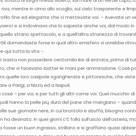
, striata di larghi riflessi violetti, sul mare di un verde cup
a, mentre in cima allo scoglio, sul cielo trasparente e limpi
l profilo fine ed elegante che ci mettevate voi. – Avevate un
avvero! e si indovinava che lo sapeste anche voi, dal modo in c
 quello strano spettacolo, e a quell’altra stranezza di trova
e? Gli domandaste forse in qual altro emisfero vi avrebbe rit
qui tutta la vita -.
: basta non possedere centomila lire di entrata, prima di tutt
zurro, che vi facevano batter le mani per ammirazione. Cosė p
a quelle loro casipole sgangherate e pittoresche, che viste
e a Parigi, a Nizza ed a Napoli.
osė – per voi, e per tutti gli altri come voi. Quel mucchio d
i quali hanno la pelle pių dura del pane che mangiano – qu
lle sue giornate nere, in cui brontola e sbuffa, bisogna conten
 ha desinato. In quei giorni c’č folla sull’uscio dell’osteria, 
fosse un buon ingrasso, strillano e si graffiano quasi abbiano