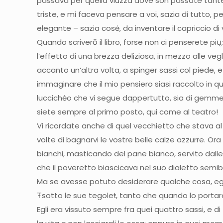
passava per quella viuzza dove son passate tante 
triste, e mi faceva pensare a voi, sazia di tutto, p
elegante – sazia cosė, da inventare il capriccio di 
Quando scriverō il libro, forse non ci penserete pių; 
l’effetto di una brezza deliziosa, in mezzo alle vegl
accanto un’altra volta, a spinger sassi col piede, 
immaginare che il mio pensiero siasi raccolto in qu
luccichėo che vi segue dappertutto, sia di gemme o
siete sempre al primo posto, qui come al teatro!
Vi ricordate anche di quel vecchietto che stava al
volte di bagnarvi le vostre belle calze azzurre. Ora 
bianchi, masticando del pane bianco, servito dalle 
che il poveretto biascicava nel suo dialetto semi
Ma se avesse potuto desiderare qualche cosa, egli 
Ŧsotto le sue tegoleŧ, tanto che quando lo porta
Egli era vissuto sempre fra quei quattro sassi, e 