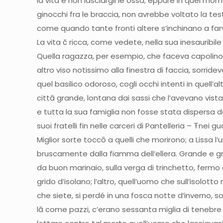
la vita e non lasciargli le ossa; eppure in quei m
ginocchi fra le braccia, non avrebbe voltato la test
come quando tante fronti altere s’inchinano a farvi 
La vita č ricca, come vedete, nella sua inesauribil
Quella ragazza, per esempio, che faceva capolino di
altro viso notissimo alla finestra di faccia, sorri
quel basilico odoroso, cogli occhi intenti in quell’al
cittā grande, lontana dai sassi che l’avevano vis
e tutta la sua famiglia non fosse stata dispersa 
suoi fratelli fin nelle carceri di Pantelleria – Ŧnei 
Miglior sorte toccō a quelli che morirono; a Lissa l’
bruscamente dalla fiamma dell’ellera. Grande e gro
da buon marinaio, sulla verga di trinchetto, fermo 
grido d’isolano; l’altro, quell’uomo che sull’isolott
che siete, si perdé in una fosca notte d’inverno, so
lā come pazzi, c’erano sessanta miglia di tenebr