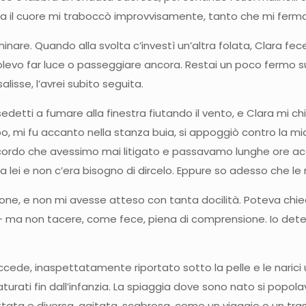
ma il cuore mi traboccò improvvisamente, tanto che mi ferma
are. Quando alla svolta c’investì un’altra folata, Clara fece 
olevo far luce o passeggiare ancora. Restai un poco fermo sul
alisse, l’avrei subito seguita.
edetti a fumare alla finestra fiutando il vento, e Clara mi c
po, mi fu accanto nella stanza buia, si appoggiò contro la mi
n ricordo che avessimo mai litigato e passavamo lunghe ore 
 a lei e non c’era bisogno di dircelo. Eppure so adesso che le
zione, e non mi avesse atteso con tanta docilità. Poteva chi
o – ma non tacere, come fece, piena di comprensione. Io detes
ede, inaspettatamente riportato sotto la pelle e le narici un
turati fin dall’infanzia. La spiaggia dove sono nato si popola
tata e diversa, agitata, scabrosa, come un viaggio o un tras