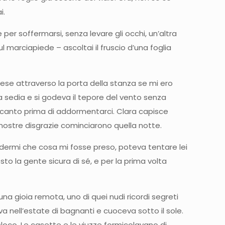
i.
per soffermarsi, senza levare gli occhi, un’altra
 marciapiede – ascoltai il fruscio d’una foglia
hiese attraverso la porta della stanza se mi ero
a sedia e si godeva il tepore del vento senza
accanto prima di addormentarci. Clara capisce
 nostre disgrazie cominciarono quella notte.
edermi che cosa mi fosse preso, poteva tentare lei
to la gente sicura di sé, e per la prima volta
a gioia remota, uno di quei nudi ricordi segreti
va nell’estate di bagnanti e cuoceva sotto il sole.
loco. Le casette e le viuzze formicolavano di