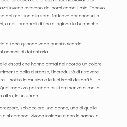
gazzi invece avevano dei nomi come il mio. Facevo
na dal mattino alla sera: faticavo per condurli a
ni, e nei temporali di fine stagione le burrasche
rride e tace quando vede questo ricordo
i accorsi di detestarla.
uelle estati che hanno ormai nel ricordo un colore
mento della distanza, l’incredulità di ritrovare
 – sotto la musica e le luci irreali dei caffè – e
li. Quel ragazzo potrebbe esistere senza di me; di
n altro, in un uomo.
rezzare, schiacciare una donna, una di quelle
o e si cercano, vivono insieme e non lo sanno, e