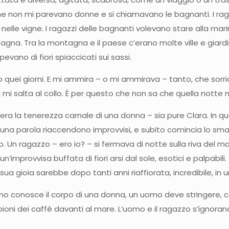
che non mi parevano donne e si chiamavano le bagnanti. I ra
 nelle vigne. I ragazzi delle bagnanti volevano stare alla mari
ntagna. Tra la montagna e il paese c’erano molte ville e giardi
evano di fiori spiaccicati sui sassi.
ano quei giorni. E mi ammira – o mi ammirava – tanto, che so
 mi salta al collo. È per questo che non sa che quella notte m
llera la tenerezza carnale di una donna – sia pure Clara. In q
na parola riaccendono improvvisi, e subito comincia lo smarri
Un ragazzo – ero io? – si fermava di notte sulla riva del mare
n’improvvisa buffata di fiori arsi dal sole, esotici e palpabi
a gioia sarebbe dopo tanti anni riaffiorata, incredibile, in u
conosce il corpo di una donna, un uomo deve stringere, ca
ioni dei caffè davanti al mare. L’uomo e il ragazzo s’ignoran