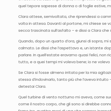
quel tepore sapesse di donna o di foglie estive, 
Clara attese, semivoltata, che riprendessi a cammin
volta in attesa. Davanti al portone, mi chiese se v
secca trascinata sull’asfalto – e dissi a Clara che s
Quando, dopo un quarto d’ora, giunsi di sopra, mi s
calmato. Le dissi che l’aspettavo e, un istante do
parlare. In quell’estate eravamo quasi felici, no
tutto, e a quei tempi mi voleva bene; io ne volevo
Se Clara si fosse almeno irritata per la mia agita
stessa d’indovinarlo, tanto più che l’aveva intuit
detestai Clara.
Quel turbine di vento notturno mi aveva, come succ
come il nostro corpo, che gli sono si direbbe conna
Erano tre, quattro mesi di una vita sempre inaspet