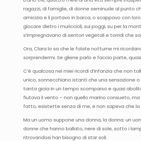
ragazzi, di famiglie, di donne seminude al punto 
amicizia e li portavo in barca, o scappavo con loro
giocare dietro i muriccioli, sui poggi, su per la mo
s’impregnavano di sentori vegetali e torridi che sap
Ora, Clara lo sa che le folate notturne mi ricord
sorprendermi. Se gliene parlo e faccio parte, quasi
C’è qualcosa nei miei ricordi d’infanzia che non to
unico, sonnecchiano istanti che una sensazione o u
tanta gioia in un tempo scomparso e quasi abolito. 
fiutava il vento – non quello marino consueto, ma u
fatto, esistette senza di me, e non sapeva che la su
Ma un uomo suppone una donna, la donna; un uomo 
donne che hanno ballato, nere di sole, sotto i lamp
ritrovandosi han bisogno di star soli.