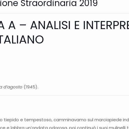
ione Straordinaria 2019
 A – ANALISI E INTERPR
ITALIANO
ia d’agosto
(1945).
ento tiepido e tempestoso, camminavamo sul marciapiede ind
e labbra un’ondata odorosa, poi continuò i suoi mulinelli tra