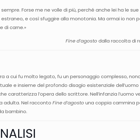
sempre. Forse me ne volle di più, perché anche lei ha le sue 
o un estraneo, e così sfuggire alla monotonia. Ma ormai io no
e di carne.»
Fine d’agosto
dalla raccolta di 
ra a cui fu molto legato, fu un personaggio complesso, nonc
lettuale e insieme del profondo disagio esistenziale dell’uom
che caratterizza l’opera dello scrittore. Nell’infanzia l’uomo 
a adulta. Nel racconto
Fine d’agosto
una coppia cammina per
 da bambino.
NALISI