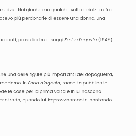
malizie. Noi giochiamo qualche volta a rialzare fra
n potevo più perdonarle di essere una donna, una
racconti, prose liriche e saggi
Feria d’agosto
(1945).
hé una delle figure più importanti del dopoguerra,
o moderno. In
Feria d’agosto
, raccolta pubblicata
vede le cose per la prima volta e in lui nascono
 strada, quando lui, improvvisamente, sentendo