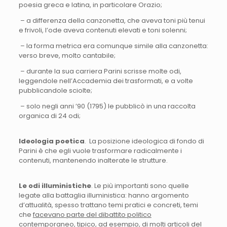
poesia greca e latina, in particolare Orazio;
– a differenza della canzonetta, che aveva toni più tenui
e frivoli, l’ode aveva contenuti elevati e toni solenni;
– la forma metrica era comunque simile alla canzonetta:
verso breve, molto cantabile;
– durante la sua carriera Parini scrisse molte odi,
leggendole nell’Accademia dei trasformati, e a volte
pubblicandole sciolte;
– solo negli anni ’90 (1795) le pubblicò in una raccolta
organica di 24 odi;
Ideologia poetica
. La posizione ideologica di fondo di
Parini è che egli vuole trasformare radicalmente i
contenuti, mantenendo inalterate le strutture.
Le odi illuministiche
. Le più importanti sono quelle
legate alla battaglia illuministica: hanno argomento
d’attualità, spesso trattano temi pratici e concreti, temi
che
facevano parte del dibattito politico
contemporaneo, tipico, ad esempio, di molti articoli del