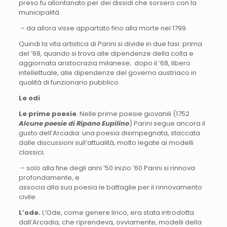
preso fu allontanato per dei dissidi che sorsero con la
municipalità.
– da allora visse appartato fino alla morte nel 1799.
Quindi la vita artistica di Parini si divide in due fasi: prima
del ’68, quando si trova alle dipendenze della colta e
aggiornata aristocrazia milanese; dopo il ’68, libero
intellettuale, alle dipendenze del governo austriaco in
qualità di funzionario pubblico.
Le odi
Le prime poesie
. Nelle prime poesie giovanili (1752
Alcune poesie di Ripano Eupilino
) Parini segue ancora il
gusto dell’Arcadia: una poesia disimpegnata, staccata
dalle discussioni sull’attualità, molto legate ai modelli
classici;
– solo alla fine degli anni ’50 inizio ’60 Parini si rinnova
profondamente, e
associa alla sua poesia le battaglie per il rinnovamento
civile.
L’ode.
L’Ode, come genere lirico, era stata introdotta
dall’Arcadia, che riprendeva, ovviamente, modelli della