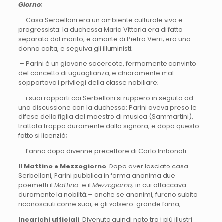
Giorno
;
– Casa Serbelloni era un ambiente culturale vivo e
progressista: la duchessa Maria Vittoria era di fatto
separata dal marito, e amante di Pietro Verri; era una
donna colta, e seguiva gli illuministi;
– Parini è un giovane sacerdote, fermamente convinto
del concetto di uguaglianza, e chiaramente mal
sopportava i privilegi della classe nobiliare;
– i suoi rapporti coi Serbelloni si ruppero in seguito ad
una discussione con la duchessa: Parini aveva preso le
difese della figlia del maestro di musica (Sammartini),
trattata troppo duramente dalla signora; e dopo questo
fatto si licenziò;
– l’anno dopo divenne precettore di Carlo Imbonati.
Il Mattino e Mezzogiorno
. Dopo aver lasciato casa
Serbelloni, Parini pubblica in forma anonima due
poemetti il
Mattino
e il
Mezzogiorno,
in cui attaccava
duramente la nobiltà;
–
anche se anonimi, furono subito
riconosciuti come suoi, e gli valsero grande fama;
Incarichi ufficiali
. Divenuto quindi noto tra i più illustri