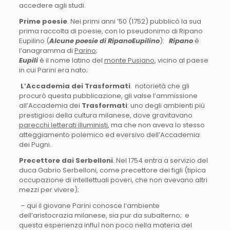
accedere agli studi.
Prime poesie
. Nei primi anni ’50 (1752) pubblicò la sua
prima raccolta di poesie, con lo pseudonimo di Ripano
Eupilino (
Alcune poesie di RipanoEupilino
):
Ripano
è
l’anagramma di
Parino
;
Eupili
è il nome latino del
monte Pusiano
, vicino al paese
in cui Parini era nato;
L’Accademia dei Trasformati
. notorietà che gli
procurò questa pubblicazione, gli valse l’ammissione
all’Accademia dei
Trasformati
: uno degli ambienti più
prestigiosi della cultura milanese, dove gravitavano
parecchi letterati illuministi
, ma che non aveva lo stesso
atteggiamento polemico ed eversivo dell’Accademia
dei Pugni.
Precettore dai Serbelloni
. Nel 1754 entra a servizio del
duca Gabrio Serbelloni, come precettore dei figli (tipica
occupazione di intellettuali poveri, che non avevano altri
mezzi per vivere);
– qui il giovane Parini conosce l’ambiente
dell’aristocrazia milanese, sia pur da subalterno; e
questa esperienza influì non poco nella materia del