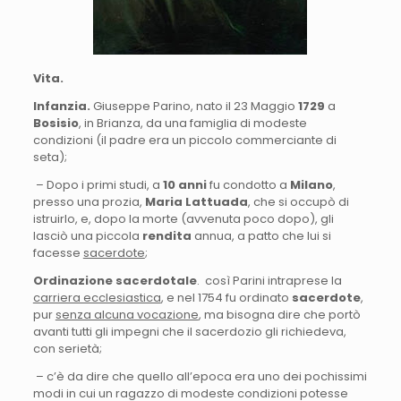
Vita.
Infanzia.
Giuseppe Parino, nato il 23 Maggio
1729
a
Bosisio
, in Brianza, da una famiglia di modeste
condizioni (il padre era un piccolo commerciante di
seta);
– Dopo i primi studi, a
10 anni
fu condotto a
Milano
,
presso una prozia,
Maria Lattuada
, che si occupò di
istruirlo, e, dopo la morte (avvenuta poco dopo), gli
lasciò una piccola
rendita
annua, a patto che lui si
facesse
sacerdote
;
Ordinazione sacerdotale
. così Parini intraprese la
carriera ecclesiastica
, e nel 1754 fu ordinato
sacerdote
,
pur
senza alcuna vocazione
, ma bisogna dire che portò
avanti tutti gli impegni che il sacerdozio gli richiedeva,
con serietà;
– c’è da dire che quello all’epoca era uno dei pochissimi
modi in cui un ragazzo di modeste condizioni potesse