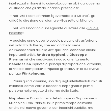
intellettuali milanesi
, fu coinvolto, come altri, dal governo
austriaco che gli affidò incarichi prestigiosi:
– nel 1768 il conte
Firmian
(governatore di Milano), gli
affidò la direzione del giornale «
Gazzetta di Milano
»;
– nel 1769 l’incarico di insegnante di lettere alle «
Scuole
Palatine
»;
– qualche anno dopo le scuole palatine si trasferirono
nel palazzo di
Brera
, che era anche la sede
dell’Accademia di Belle Arti: qui Parini conobbe alcuni
importanti artisti:
Andrea Appiani
, e
Giuseppe
Piermarini
, che seguivano il nuovo orientamento
neoclassico
, ispirato ai principi di proporzione, armonia,
la «nobile semplicità» e «quieta grandezza» di cui aveva
parlato
Winkelmann
.
– Parini quindi divenne, uno di quegli intellettuali illuministi
milanesi, come Verri e Beccaria, impegnati in prima
persona nel progetto di riforma dello Stato.
Napoleone
. Dopo l’arrivo delle truppe di Napoleone a
Milano nel 1796 Parini fu in un primo tempo coinvolto
anche nel nuovo governo, con incarichi pubblici; ma