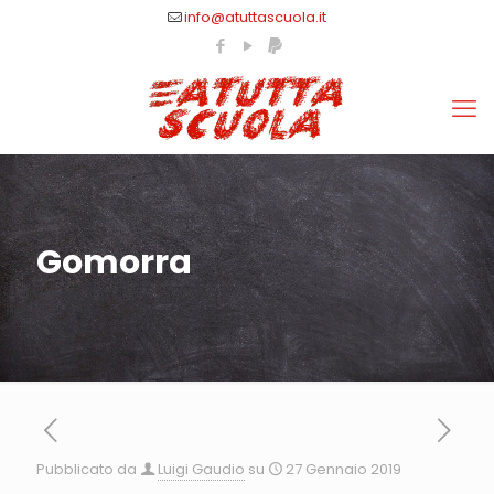
info@atuttascuola.it
Gomorra
Pubblicato da
Luigi Gaudio
su
27 Gennaio 2019