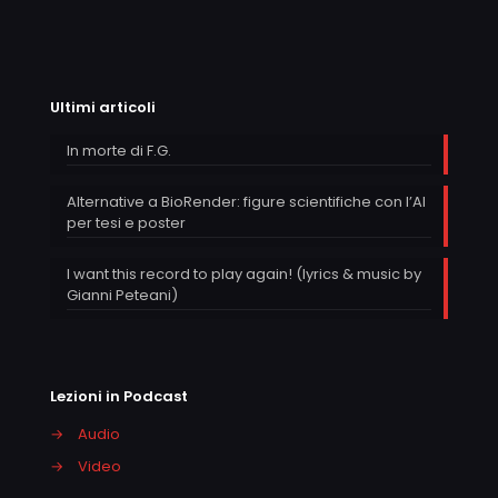
Ultimi articoli
In morte di F.G.
Alternative a BioRender: figure scientifiche con l’AI
per tesi e poster
I want this record to play again! (lyrics & music by
Gianni Peteani)
Lezioni in Podcast
→
Audio
→
Video