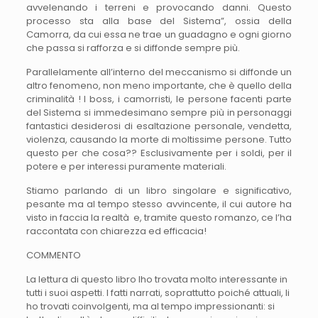
avvelenando i terreni e provocando danni. Questo
processo sta alla base del Sistema”, ossia della
Camorra, da cui essa ne trae un guadagno e ogni giorno
che passa si rafforza e si diffonde sempre più.
Parallelamente all’interno del meccanismo si diffonde un
altro fenomeno, non meno importante, che è quello della
criminalità ! I boss, i camorristi, le persone facenti parte
del Sistema si immedesimano sempre più in personaggi
fantastici desiderosi di esaltazione personale, vendetta,
violenza, causando la morte di moltissime persone. Tutto
questo per che cosa?? Esclusivamente per i soldi, per il
potere e per interessi puramente materiali.
Stiamo parlando di un libro singolare e significativo,
pesante ma al tempo stesso avvincente, il cui autore ha
visto in faccia la realtà e, tramite questo romanzo, ce l’ha
raccontata con chiarezza ed efficacia!
COMMENTO
La lettura di questo libro lho trovata molto interessante in
tutti i suoi aspetti. I fatti narrati, soprattutto poiché attuali, li
ho trovati coinvolgenti, ma al tempo impressionanti: si