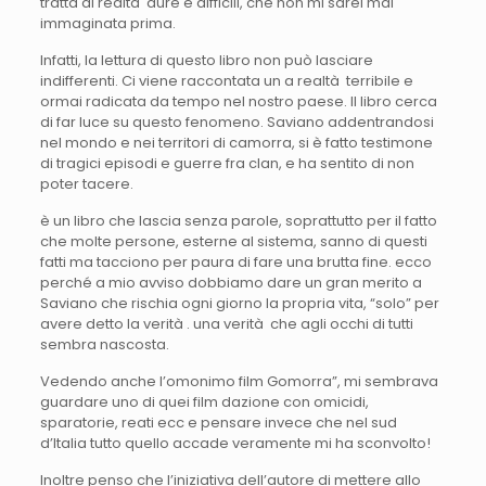
tratta di realtà dure e difficili, che non mi sarei mai
immaginata prima.
Infatti, la lettura di questo libro non può lasciare
indifferenti. Ci viene raccontata un a realtà terribile e
ormai radicata da tempo nel nostro paese. Il libro cerca
di far luce su questo fenomeno. Saviano addentrandosi
nel mondo e nei territori di camorra, si è fatto testimone
di tragici episodi e guerre fra clan, e ha sentito di non
poter tacere.
è un libro che lascia senza parole, soprattutto per il fatto
che molte persone, esterne al sistema, sanno di questi
fatti ma tacciono per paura di fare una brutta fine. ecco
perché a mio avviso dobbiamo dare un gran merito a
Saviano che rischia ogni giorno la propria vita, “solo” per
avere detto la verità . una verità che agli occhi di tutti
sembra nascosta.
Vedendo anche l’omonimo film Gomorra”, mi sembrava
guardare uno di quei film dazione con omicidi,
sparatorie, reati ecc e pensare invece che nel sud
d’Italia tutto quello accade veramente mi ha sconvolto!
Inoltre penso che l’iniziativa dell’autore di mettere allo