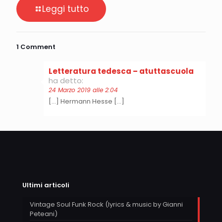
Leggi tutto
1 Comment
Letteratura tedesca – atuttascuola
ha detto:
24 Marzo 2019 alle 2:04
[…] Hermann Hesse […]
Ultimi articoli
Vintage Soul Funk Rock (lyrics & music by Gianni
Peteani)