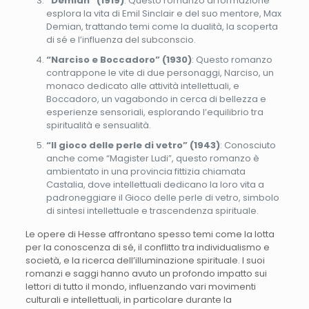
“Demian” (1919)
: Questo romanzo di formazione
esplora la vita di Emil Sinclair e del suo mentore, Max
Demian, trattando temi come la dualità, la scoperta
di sé e l’influenza del subconscio.
“Narciso e Boccadoro” (1930)
: Questo romanzo
contrappone le vite di due personaggi, Narciso, un
monaco dedicato alle attività intellettuali, e
Boccadoro, un vagabondo in cerca di bellezza e
esperienze sensoriali, esplorando l’equilibrio tra
spiritualità e sensualità.
“Il gioco delle perle di vetro” (1943)
: Conosciuto
anche come “Magister Ludi”, questo romanzo è
ambientato in una provincia fittizia chiamata
Castalia, dove intellettuali dedicano la loro vita a
padroneggiare il Gioco delle perle di vetro, simbolo
di sintesi intellettuale e trascendenza spirituale.
Le opere di Hesse affrontano spesso temi come la lotta
per la conoscenza di sé, il conflitto tra individualismo e
società, e la ricerca dell’illuminazione spirituale. I suoi
romanzi e saggi hanno avuto un profondo impatto sui
lettori di tutto il mondo, influenzando vari movimenti
culturali e intellettuali, in particolare durante la