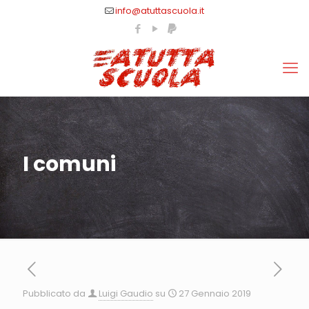
info@atuttascuola.it
I comuni
Pubblicato da
Luigi Gaudio
su
27 Gennaio 2019