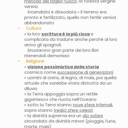
metodo del taglia-fuoco
: la foresta vergine
veniva
incendiata e dissodata » il terreno era
pronto e fertilizzato, quello non fertile veniva
abbandonato
–
Cultura
» la loro
scrittura è la più ricca
e
complicata da tradurre anche perché al loro
arrivo gli spagnoli
bruciarono gran parte dei loro libri
ritenendoli demoniaci
–
Religione
»
visione pessimistica della storia
cosmica come
successione di generazioni
» uomini di creta, di legno, di mais, poi quella
attuale che sarebbe stata distrutta da un
diluvio
» la Terra appoggia sopra un rettile
gigantesco che nuota nell’Oceano
» sotto la Terra stanno
nove sfere infernali
,
sopra stanno
tredici sfere celesti
» la divinità suprema era un
dio solare
circondato da divinità minori (pioggia, l’una,
morte, mais)