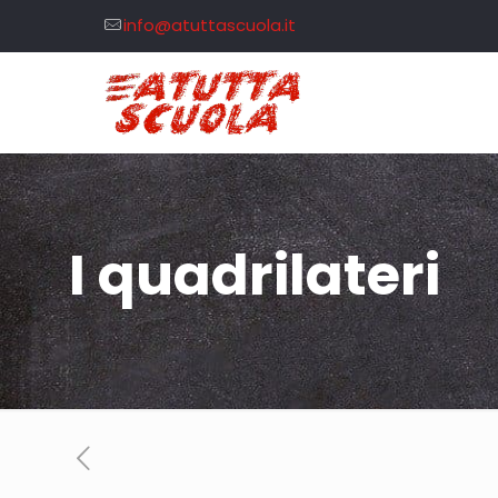
info@atuttascuola.it
I quadrilateri