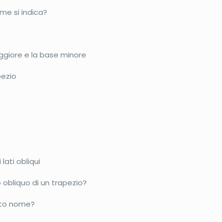
ome si indica?
ggiore e la base minore
pezio
lati obliqui
 obliquo di un trapezio?
sto nome?