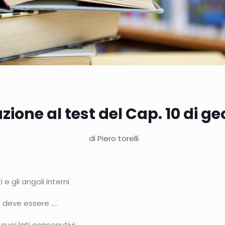
one al test del Cap. 10 di ge
di Piero torelli
 e gli angoli interni
o deve essere ….
suoi lati consecutivi