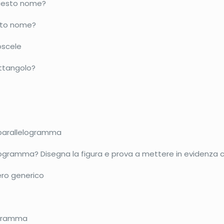
questo nome?
esto nome?
oscele
ettangolo?
 parallelogramma
elogramma? Disegna la figura e prova a mettere in evidenza c
tero generico
logramma