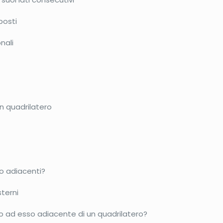
posti
nali
un quadrilatero
no adiacenti?
terni
o ad esso adiacente di un quadrilatero?