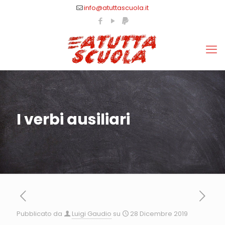
info@atuttascuola.it
I verbi ausiliari
Pubblicato da
Luigi Gaudio
su
28 Dicembre 2019