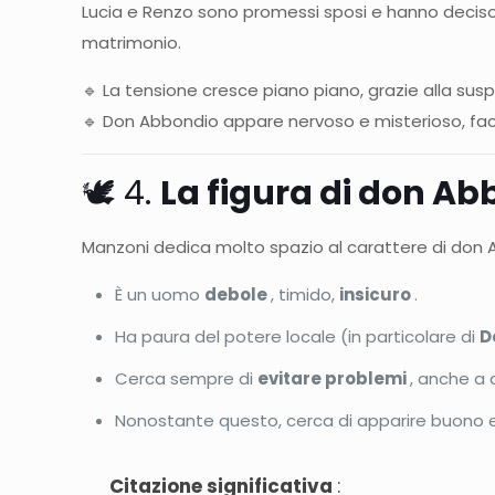
Lucia e Renzo sono promessi sposi e hanno deciso 
matrimonio.
🔹 La tensione cresce piano piano, grazie alla susp
🔹 Don Abbondio appare nervoso e misterioso, facen
🕊️ 4.
La figura di don Ab
Manzoni dedica molto spazio al carattere di don 
È un uomo
debole
, timido,
insicuro
.
Ha paura del potere locale (in particolare di
D
Cerca sempre di
evitare problemi
, anche a c
Nonostante questo, cerca di apparire buono 
Citazione significativa
: