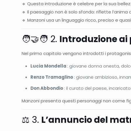
🔹 Questa introduzione è celebre per la sua bellez
🔹 Il paesaggio non è solo sfondo: riflette l’anim
🔹 Manzoni usa un linguaggio ricco, preciso e quasi
🧑‍🤝‍🧑 2.
Introduzione ai
Nel primo capitolo vengono introdotti i protagonist
Lucia Mondella
: giovane donna onesta, dolc
Renzo Tramaglino
: giovane ambizioso, innam
Don Abbondio
: il curato del paese, incaricato
Manzoni presenta questi personaggi non come figur
⚖️ 3.
L’annuncio del mat