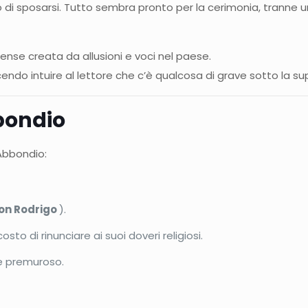
di sposarsi. Tutto sembra pronto per la cerimonia, tranne un
ense creata da allusioni e voci nel paese.
do intuire al lettore che c’è qualcosa di grave sotto la sup
bondio
Abbondio:
on Rodrigo
).
osto di rinunciare ai suoi doveri religiosi.
e premuroso.