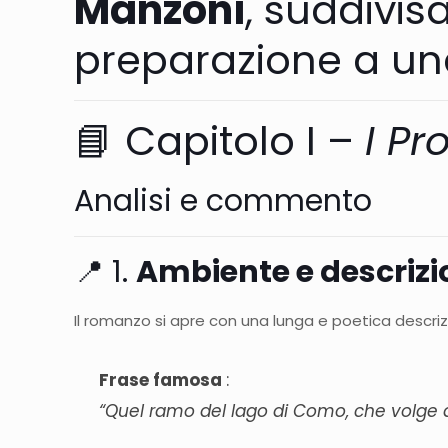
Manzoni
, suddivisa
preparazione a una
📘 Capitolo I –
I Pr
Analisi e commento
📍 1.
Ambiente e descrizi
Il romanzo si apre con una lunga e poetica descri
Frase famosa
:
“Quel ramo del lago di Como, che volge a