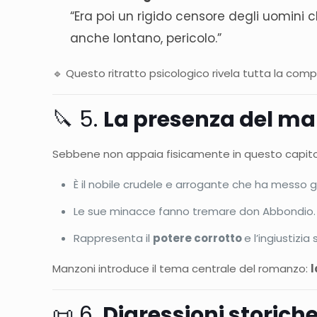
“Era poi un rigido censore degli uomini
anche lontano, pericolo.”
🔹 Questo ritratto psicologico rivela tutta la com
🔪 5.
La presenza del ma
Sebbene non appaia fisicamente in questo capit
È il nobile crudele e arrogante che ha messo gl
Le sue minacce fanno tremare don Abbondio.
Rappresenta il
potere corrotto
e l’ingiustizia 
Manzoni introduce il tema centrale del romanzo:
l
📜 6.
Digressioni storiche