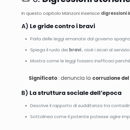
In questo capitolo Manzoni inserisce
digressioni 
A)
Le gride contro i bravi
Parla delle leggi emanate dal governo spagnol
Spiega il ruolo dei
bravi
, cioè i sicari al servizio
Mostra come le leggi fossero inefficaci perch
Significato
: denuncia la
corruzione del
B)
La struttura sociale dell’epoca
Descrive il rapporto di sudditanza tra contadini
Sottolinea come il potente potesse agire imp