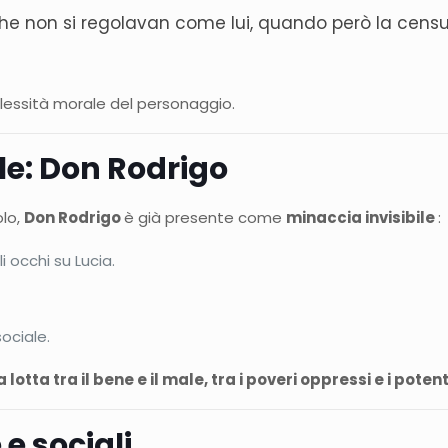
 che non si regolavan come lui, quando però la censu
plessità morale del personaggio.
le: Don Rodrigo
olo,
Don Rodrigo
è già presente come
minaccia invisibile
:
i occhi su Lucia.
sociale.
a lotta tra il bene e il male, tra i poveri oppressi e i pote
 e sociali