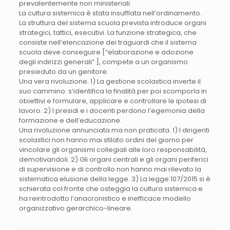
prevalentemente non ministeriali.
La cultura sistemica è stata insufflata nell’ordinamento.
La struttura del sistema scuola prevista introduce organi
strategici, tattici, esecutivi. La funzione strategica, che
consiste nell’elencazione dei traguardi che il sistema
scuola deve conseguire [“elaborazione e adozione
degli indirizzi generali” ], compete a un organismo
presieduto da un genitore.
Una vera rivoluzione. 1) La gestione scolastica inverte il
suo cammino: s’identifica la finalità per poi scomporla in
obiettivi e formulare, applicare e controllare le ipotesi di
lavoro. 2) I presidi e i docenti perdono l’egemonia della
formazione e dell’educazione.
Una rivoluzione annunciata ma non praticata. 1) I dirigenti
scolastici non hanno mai stilato ordini del giorno per
vincolare gli organismi collegiali alle loro responsabilità,
demotivandoli. 2) Gli organi centrali e gli organi periferici
di supervisione e di controllo non hanno mai rilevato la
sistematica elusione della legge. 3) La legge 107/2015 si è
schierata col fronte che osteggia la cultura sistemica e
ha reintrodotto l’anacronistico e inefficace modello
organizzativo gerarchico-lineare.