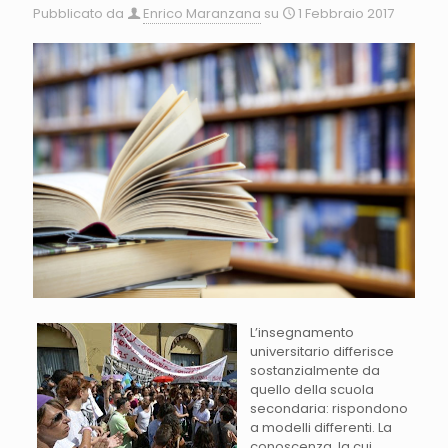
Pubblicato da
Enrico Maranzana
su
1 Febbraio 2017
L’insegnamento
universitario differisce
sostanzialmente da
quello della scuola
secondaria: rispondono
a modelli differenti. La
conoscenza, la cui