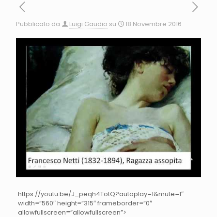
Pubblicato da
Luigi Gaudio
su
18 Novembre 2016
https://youtu.be/J_peqh4TotQ?autoplay=1&mute=1″
width=”560″ height=”315″ frameborder=”0″
allowfullscreen=”allowfullscreen”>