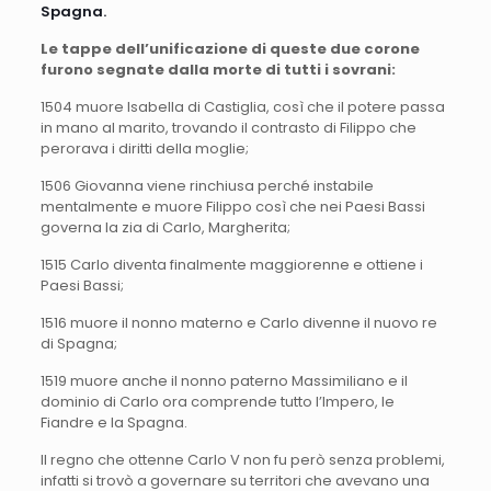
Spagna.
Le tappe dell’unificazione di queste due corone
furono segnate dalla morte di tutti i sovrani:
1504 muore Isabella di Castiglia, così che il potere passa
in mano al marito, trovando il contrasto di Filippo che
perorava i diritti della moglie;
1506 Giovanna viene rinchiusa perché instabile
mentalmente e muore Filippo così che nei Paesi Bassi
governa la zia di Carlo, Margherita;
1515 Carlo diventa finalmente maggiorenne e ottiene i
Paesi Bassi;
1516 muore il nonno materno e Carlo divenne il nuovo re
di Spagna;
1519 muore anche il nonno paterno Massimiliano e il
dominio di Carlo ora comprende tutto l’Impero, le
Fiandre e la Spagna.
Il regno che ottenne Carlo V non fu però senza problemi,
infatti si trovò a governare su territori che avevano una