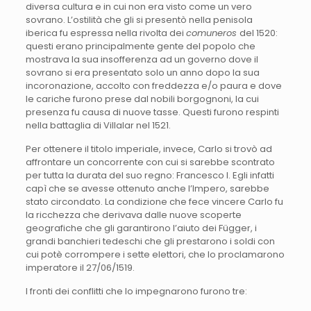
diversa cultura e in cui non era visto come un vero
sovrano. L’ostilità che gli si presentò nella penisola
iberica fu espressa nella rivolta dei
comuneros
del 1520:
questi erano principalmente gente del popolo che
mostrava la sua insofferenza ad un governo dove il
sovrano si era presentato solo un anno dopo la sua
incoronazione, accolto con freddezza e/o paura e dove
le cariche furono prese dal nobili borgognoni, la cui
presenza fu causa di nuove tasse. Questi furono respinti
nella battaglia di Villalar nel 1521.
Per ottenere il titolo imperiale, invece, Carlo si trovò ad
affrontare un concorrente con cui si sarebbe scontrato
per tutta la durata del suo regno: Francesco I. Egli infatti
capì che se avesse ottenuto anche l’Impero, sarebbe
stato circondato. La condizione che fece vincere Carlo fu
la ricchezza che derivava dalle nuove scoperte
geografiche che gli garantirono l’aiuto dei Függer, i
grandi banchieri tedeschi che gli prestarono i soldi con
cui potè corrompere i sette elettori, che lo proclamarono
imperatore il 27/06/1519.
I fronti dei conflitti che lo impegnarono furono tre: