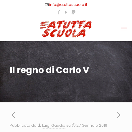
info@atuttascuola.it
Il regno di Carlo V
Pubblicato da
Luigi Gaudio
su
27 Gennaio 2019