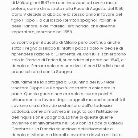
di Mülberg nel 1547 ma continuavano ad avere molto
potere, come dimostrato nella Pace di Augusta del 1555,
Carlo V decide di abdicare lo stesso anno in favore del
figlio Filippo II, a cui lasciò i territori spagnoli, italiani e
delle Fiandre, e del fratello Ferdinando, che divenne
imperatore, morendo nel 1558.
Lo scontro per il ducato di Milano però continuò anche
sotto il regno di Filippo II: infatti il papa Paolo IV decise di
riprendere l’azione di Clemente VII. Con lui si schierarono
solo la Francia di Enrico II, succeduto al padre nel 1547, e il
ducato di Ferrara solo per una rivalità con i Medici che si
erano schierati con la Spagna.
Naturalmente la battaglia di S.Quintino del 1557 vide
vincitore Filippo II e il papa fu costretto a chiedere la
pace. Questa guerra non era solo assurda poiché
chiaramente a favore degli spagnoli ma anche perché il
sovrano era un fervido sostenitore dell’ortodossia
cattolica, come dimostrerà in seguito con l’istituzione
dell’Inquisizione Spagnola. La fine di queste guerre
avvenne definitivamente nel 1559 con la Pace di Cateau-
Cambresis: la Francia rinunciava definitivamente al
ducato di Milano e a Napoli e avrebbe dovuto restituire i