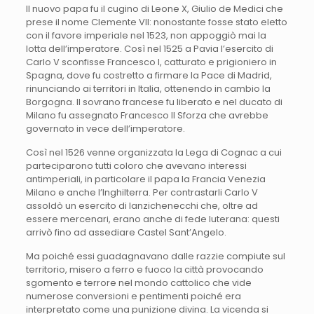
Il nuovo papa fu il cugino di Leone X, Giulio de Medici che
prese il nome Clemente VII: nonostante fosse stato eletto
con il favore imperiale nel 1523, non appoggiò mai la
lotta dell’imperatore. Così nel 1525 a Pavia l’esercito di
Carlo V sconfisse Francesco I, catturato e prigioniero in
Spagna, dove fu costretto a firmare la Pace di Madrid,
rinunciando ai territori in Italia, ottenendo in cambio la
Borgogna. Il sovrano francese fu liberato e nel ducato di
Milano fu assegnato Francesco II Sforza che avrebbe
governato in vece dell’imperatore.
Così nel 1526 venne organizzata la Lega di Cognac a cui
parteciparono tutti coloro che avevano interessi
antimperiali, in particolare il papa la Francia Venezia
Milano e anche l’Inghilterra. Per contrastarli Carlo V
assoldò un esercito di lanzichenecchi che, oltre ad
essere mercenari, erano anche di fede luterana: questi
arrivò fino ad assediare Castel Sant’Angelo.
Ma poiché essi guadagnavano dalle razzie compiute sul
territorio, misero a ferro e fuoco la città provocando
sgomento e terrore nel mondo cattolico che vide
numerose conversioni e pentimenti poiché era
interpretato come una punizione divina. La vicenda si