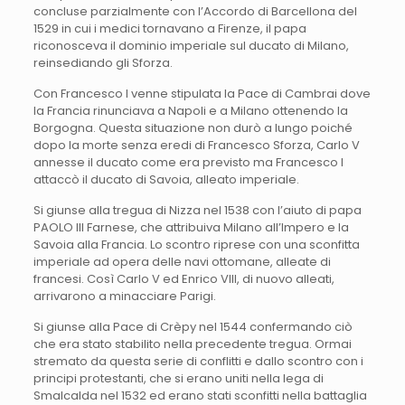
concluse parzialmente con l’Accordo di Barcellona del
1529 in cui i medici tornavano a Firenze, il papa
riconosceva il dominio imperiale sul ducato di Milano,
reinsediando gli Sforza.
Con Francesco I venne stipulata la Pace di Cambrai dove
la Francia rinunciava a Napoli e a Milano ottenendo la
Borgogna. Questa situazione non durò a lungo poiché
dopo la morte senza eredi di Francesco Sforza, Carlo V
annesse il ducato come era previsto ma Francesco I
attaccò il ducato di Savoia, alleato imperiale.
Si giunse alla tregua di Nizza nel 1538 con l’aiuto di papa
PAOLO III Farnese, che attribuiva Milano all’Impero e la
Savoia alla Francia. Lo scontro riprese con una sconfitta
imperiale ad opera delle navi ottomane, alleate di
francesi. Così Carlo V ed Enrico VIII, di nuovo alleati,
arrivarono a minacciare Parigi.
Si giunse alla Pace di Crèpy nel 1544 confermando ciò
che era stato stabilito nella precedente tregua. Ormai
stremato da questa serie di conflitti e dallo scontro con i
principi protestanti, che si erano uniti nella lega di
Smalcalda nel 1532 ed erano stati sconfitti nella battaglia