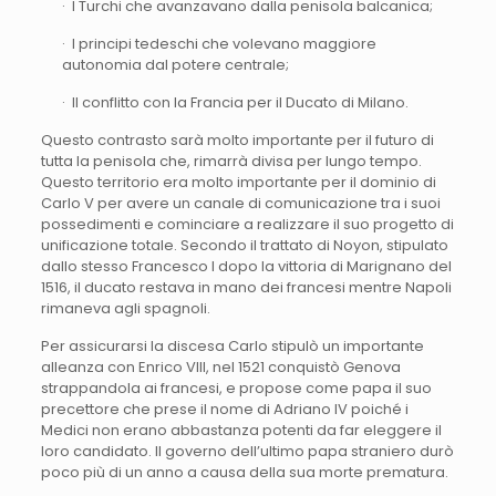
· I Turchi che avanzavano dalla penisola balcanica;
· I principi tedeschi che volevano maggiore
autonomia dal potere centrale;
· Il conflitto con la Francia per il Ducato di Milano.
Questo contrasto sarà molto importante per il futuro di
tutta la penisola che, rimarrà divisa per lungo tempo.
Questo territorio era molto importante per il dominio di
Carlo V per avere un canale di comunicazione tra i suoi
possedimenti e cominciare a realizzare il suo progetto di
unificazione totale. Secondo il trattato di Noyon, stipulato
dallo stesso Francesco I dopo la vittoria di Marignano del
1516, il ducato restava in mano dei francesi mentre Napoli
rimaneva agli spagnoli.
Per assicurarsi la discesa Carlo stipulò un importante
alleanza con Enrico VIII, nel 1521 conquistò Genova
strappandola ai francesi, e propose come papa il suo
precettore che prese il nome di Adriano IV poiché i
Medici non erano abbastanza potenti da far eleggere il
loro candidato. Il governo dell’ultimo papa straniero durò
poco più di un anno a causa della sua morte prematura.