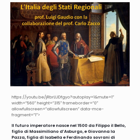
https://youtu.be/jRbrLUDfgyo?autoplay=1&mute=1″
width=”560″ height=”315″ frameborder=”0″
allowfullscreen=”allowfullscreen” data-mce-
fragment=”1″>
Il futuro imperatore nasce nel 1500 da Filippo il Bello,
figlio di Massimiliano d’Asburgo, e Giovanna la
Pazza, figlia di Isabella e Ferdinando sovrani di