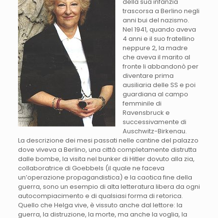
della sua infanzia
trascorsa a Berlino negli
anni bui del nazismo.
Nel 1941, quando aveva
4 anni e il suo fratellino
neppure 2, la madre
che aveva il marito al
fronte li abbandonò per
diventare prima
ausiliaria delle SS e poi
guardiana al campo
femminile di
Ravensbruck e
successivamente di
Auschwitz-Birkenau.
La descrizione dei mesi passati nelle cantine del palazzo
dove viveva a Berlino, una città completamente distrutta
dalle bombe, la visita nel bunker di Hitler dovuto alla zia,
collaboratrice di Goebbels (il quale ne faceva
un’operazione propagandistica) e la caotica fine della
guerra, sono un esempio di alta letteratura libera da ogni
autocompiacimento e di qualsiasi forma di retorica.
Quello che Helga vive, è vissuto anche dal lettore: la
guerra, la distruzione, la morte, ma anche la voglia, la