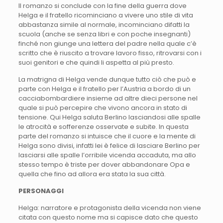
Il romanzo si conclude con la fine della guerra dove
Helga e il fratello ricominciano a vivere uno stile di vita
abbastanza simile al normale, incominciano difatti la
scuola (anche se senza libri e con poche insegnanti)
finché non giunge una lettera del padre nella quale c’è
scritto che è riuscito a trovare lavoro fisso, ritrovarsi con i
suoi genitori e che quindi li aspetta al più presto.
La matrigna di Helga vende dunque tutto ciò che può e
parte con Helga e il fratello per l’Austria a bordo di un
cacciabombardiere insieme ad altre dieci persone nel
quale si può percepire che vivono ancora in stato di
tensione. Qui Helga saluta Berlino lasciandosi alle spalle
le atrocità e sofferenze osservate e subite. In questa
parte del romanzo si intuisce che il cuore e la mente di
Helga sono divisi, infatti lei è felice di lasciare Berlino per
lasciarsi alle spalle l’orribile vicenda accaduta, ma allo
stesso tempo è triste per dover abbandonare Opa e
quella che fino ad allora era stata la sua città.
PERSONAGGI
Helga: narratore e protagonista della vicenda non viene
citata con questo nome ma si capisce dato che questo