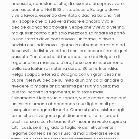
necessità, nonostante tutto, di esserci e di sopravvivere,
per raccontarlo. Nel 1963 si stabilisce a Bologna dove
vive a lavora, essendo diventata cittadina Italiana. Nel
1971 scopre che la sua vera madre è ancora viva e
decide di andarla a trovare. Seppe che viveva a Vienna,
ma quell’incontro durò solo mezz’ora. La madre la portò
in una stanza dove conservava l’uniforme, la divisa
nazista che indossava il giorno in cui venne arrestata ad
Auschwitz. A distanza di tanti anni era ancora fiera di quel
passato. Tentò anche di farla indossare ad Helga e di
regalarle una manciata d’oro, forse come risarcimento
della sua latitanza materna durata 30 anni. Inorridita,
Helga scappa e torna a Bologna con un gran peso nel
cuore. Nel 1998 decide su invito di un amica di andare a
rivedere la madre anzianissima per l’ultima volta; ma
questo incontro la sgomenta, la fa stare male
fisicamente. Helga vuole sapere, vuole capire come può
un essere umano abbandonare due figli piccoli per
inseguire un sogno di morte. Come si può assistere agli
orrori che si svolgono quotidianamente sotto i propri
occhi senza alcun turbamento? Insomma vuole capire a
tutti i costi, se è in grado di tagliare definitivamente il
legame con lei o se non riuscirà mai a liberarsene del