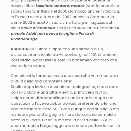
tutto. Da questo incontro traumatizzante e lacerante
nasce il libro
Lasciami andare, madre
(vedi la copertina
sopra) uscito in Italia nel 2001; stampato anche in Olanda,
in Francia e nel ottobre del 2002 anche in Germania. In
aprile 2002 è uscito il suo ultimo libro, per ragazzi, dal
titolo
Stelle di cannella
. Tra gli altri suoi libri si ricordano
Il
piccolo Adolf non aveva le ciglia e Porta di
Brandeburgo.
RIASSUNTO:
il libro si apre con uno stralcio di un
discorso pronunciato da Hindenberg nel 1931, che viene
così citato: Adolf Hitler è solo un bohèmien vanitoso che
viene dalla strada.
Che alcuni lo temano, ecco una cosa che veramente va
al di là della mia comprensione”.
Subito dopo inizia li racconto autobiografico, che si apre
con una data e una città: Vienna, primavera 1971 qui
Helga cerca di riappacificarsi con la madre dopo che
quest’ultima l’aveva abbandonata preferendo a lei una
carriera militare nelle SS. Torna dunque con suo figlio ma
la madre piena d’orgoglio e fiera del servizio compiuto
sotto la guida di Hitler, le mostra la divisa delle SS e in
quel momento Helga fugge per sempre portando con sé