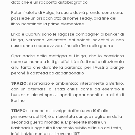
dato che è un racconto autobiografico
Peter: fratello di Helga, la quale dovrà prendersene cura,
possiede un orsacchiotto di nome Teddy, alla fine del
libro incomincia la prime elementare.
Erika e Gudrun: sono le ragazze compagne” di bunker di
Helga, verranno violentate dai soldati sovietici e non
riusciranno a sopravvivere fino alla fine della guerra.
Opa: padre della matrigna di Helga, che lo considera
come un nonno a tutti gli effetti, è infatti molto affezionata
a lui tanto che durante la partenza per l’Austria piange
perché è costretta ad abbandonarlo
SPAZIO:
il romanzo è ambientato interamente a Berlino,
con un alternarsi di spazi chiusi come ad esempio il
bunker e alcuni spazzi aperti appartenenti alla città di
Berlino.
TEMPO:
il racconto si svolge dall’autunno 1941 alla
primavera del 194, è ambientata dunque negli anni della
seconda guerra mondiale. E’ presente inoltre un
flashback lungo tutto il racconto subito all’inizio del testo,
infatti inizialmente ci si trova nel 1971.