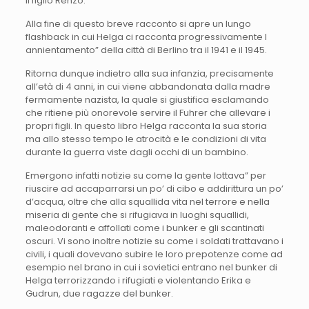
il figlio Renzo.
Alla fine di questo breve racconto si apre un lungo
flashback in cui Helga ci racconta progressivamente l
annientamento” della città di Berlino tra il 1941 e il 1945.
Ritorna dunque indietro alla sua infanzia, precisamente
all’età di 4 anni, in cui viene abbandonata dalla madre
fermamente nazista, la quale si giustifica esclamando
che ritiene più onorevole servire il Fuhrer che allevare i
propri figli. In questo libro Helga racconta la sua storia
ma allo stesso tempo le atrocità e le condizioni di vita
durante la guerra viste dagli occhi di un bambino.
Emergono infatti notizie su come la gente lottava” per
riuscire ad accaparrarsi un po’ di cibo e addirittura un po’
d’acqua, oltre che alla squallida vita nel terrore e nella
miseria di gente che si rifugiava in luoghi squallidi,
maleodoranti e affollati come i bunker e gli scantinati
oscuri. Vi sono inoltre notizie su come i soldati trattavano i
civili, i quali dovevano subire le loro prepotenze come ad
esempio nel brano in cui i sovietici entrano nel bunker di
Helga terrorizzando i rifugiati e violentando Erika e
Gudrun, due ragazze del bunker.