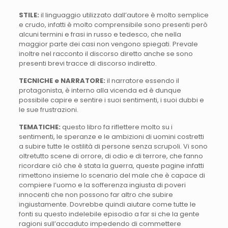
STILE:
il linguaggio utilizzato dall’autore è molto semplice
e crudo, infatti è molto comprensibile sono presenti però
alcuni termini e frasi in russo e tedesco, che nella
maggior parte dei casi non vengono spiegati. Prevale
inoltre nel racconto il discorso diretto anche se sono
presenti brevi tracce di discorso indiretto.
TECNICHE e NARRATORE:
il narratore essendo il
protagonista, è interno alla vicenda ed è dunque
possibile capire e sentire i suoi sentimenti, i suoi dubbi e
le sue frustrazioni.
TEMATICHE:
questo libro fa riflettere molto su i
sentimenti, le speranze e le ambizioni di uomini costretti
a subire tutte le ostilità di persone senza scrupoli. Vi sono
oltretutto scene di orrore, di odio e di terrore, che fanno
ricordare ciò che è stata la guerra, queste pagine infatti
rimettono insieme lo scenario del male che è capace di
compiere l’uomo e la sofferenza ingiusta di poveri
innocenti che non possono far altro che subire
ingiustamente. Dovrebbe quindi aiutare come tutte le
fonti su questo indelebile episodio a far si che la gente
ragioni sull’accaduto impedendo di commettere