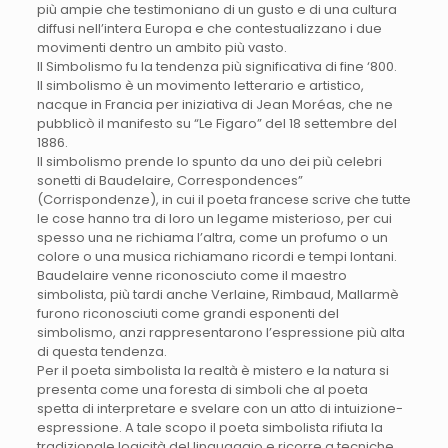
più ampie che testimoniano di un gusto e di una cultura
diffusi nell’intera Europa e che contestualizzano i due
movimenti dentro un ambito più vasto.
Il Simbolismo fu la tendenza più significativa di fine ‘800.
Il simbolismo è un movimento letterario e artistico,
nacque in Francia per iniziativa di Jean Moréas, che ne
pubblicò il manifesto su “Le Figaro” del 18 settembre del
1886.
Il simbolismo prende lo spunto da uno dei più celebri
sonetti di Baudelaire, Correspondences”
(Corrispondenze), in cui il poeta francese scrive che tutte
le cose hanno tra di loro un legame misterioso, per cui
spesso una ne richiama l’altra, come un profumo o un
colore o una musica richiamano ricordi e tempi lontani.
Baudelaire venne riconosciuto come il maestro
simbolista, più tardi anche Verlaine, Rimbaud, Mallarmè
furono riconosciuti come grandi esponenti del
simbolismo, anzi rappresentarono l’espressione più alta
di questa tendenza.
Per il poeta simbolista la realtà è mistero e la natura si
presenta come una foresta di simboli che al poeta
spetta di interpretare e svelare con un atto di intuizione-
espressione. A tale scopo il poeta simbolista rifiuta la
tradizionale logicità del linguaggio e ricorre a tecniche