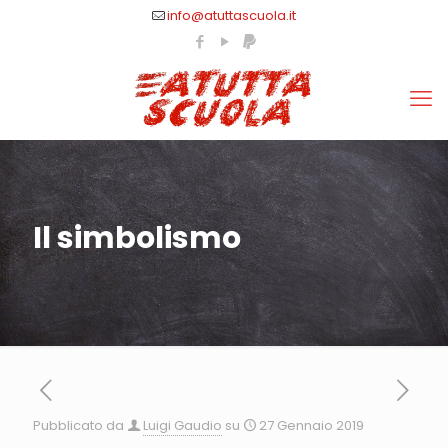
info@atuttascuola.it
Il simbolismo
Pubblicato da
Luigi Gaudio
su
27 Gennaio 2019