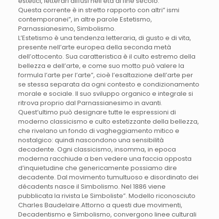
estetici, letterari diffusi nell’età di fine secolo.
Questa corrente è in stretto rapporto con altri” ismi
contemporanei”, in altre parole Estetismo,
Parnassianesimo, Simbolismo.
L’Estetismo è una tendenza letteraria, di gusto e di vita,
presente nell’arte europea della seconda metà
dell’ottocento. Sua caratteristica è il culto estremo della
bellezza e dell’arte, e come suo motto può valere la
formula l’arte per l’arte”, cioè l’esaltazione dell’arte per
se stessa separata da ogni contesto e condizionamento
morale e sociale. Il suo sviluppo organico e integrale si
ritrova proprio dal Parnassianesimo in avanti.
Quest’ultimo può designare tutte le espressioni di
moderno classicismo e culto estetizzante della bellezza,
che rivelano un fondo di vagheggiamento mitico e
nostalgico: quindi nascondono una sensibilità
decadente. Ogni classicismo, insomma, in epoca
moderna racchiude a ben vedere una faccia opposta
d’inquietudine che genericamente possiamo dire
decadente. Dal movimento tumultuoso e disordinato dei
décadents nasce il Simbolismo. Nel 1886 viene
pubblicata la rivista Le Simboliste”. Modello riconosciuto
Charles Baudelaire.Attorno a questi due movimenti,
Decadentismo e Simbolismo, convergono linee culturali