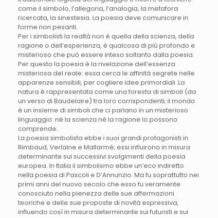
come il simbolo, l’allegoria, l’analogia, la metafora
ricercata, la sinestesia. La poesia deve comunicare in
forme non pesanti.
Per i simbolisti la realtà non è quella della scienza, della
ragione o dell’esperienza, è qualcosa di più profondo e
misterioso che può essere inteso soltanto dalla poesia.
Per questo la poesia è la rivelazione dell’essenza
misteriosa del reale: essa cerca le affinità segrete nelle
apparenze sensibili, per cogliere idee primordiali .La
natura è rappresentata come una foresta di simboli (da
un verso di Baudelaire) tra loro corrispondenti; il mondo
è un insieme di simboli che ci parlano in un misterioso
linguaggio: né la scienza né la ragione lo possono
comprende.
La poesia simbolista ebbe i suoi grandi protagonisti in
Rimbaud, Verlaine e Mallarmé; essi influirono in misura
determinante sui successivi svolgimenti della poesia
europea. In Italia il simbolismo ebbe un’eco indiretto
nella poesia di Pascoli e D’Annunzio. Ma fu soprattutto nei
primi anni del nuovo secolo che esso fu veramente
conosciuto nella pienezza delle sue affermazioni
teoriche e delle sue proposte di novità espressiva,
influendo così in misura determinante sui futuristi e sui