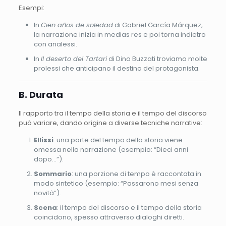
Esempi:
In
Cien años de soledad
di Gabriel García Márquez,
la narrazione inizia in medias res e poi torna indietro
con analessi.
In
Il deserto dei Tartari
di Dino Buzzati troviamo molte
prolessi che anticipano il destino del protagonista.
B. Durata
Il rapporto tra il tempo della storia e il tempo del discorso
può variare, dando origine a diverse tecniche narrative:
Ellissi
: una parte del tempo della storia viene
omessa nella narrazione (esempio: “Dieci anni
dopo…”).
Sommario
: una porzione di tempo è raccontata in
modo sintetico (esempio: “Passarono mesi senza
novità”).
Scena
: il tempo del discorso e il tempo della storia
coincidono, spesso attraverso dialoghi diretti.