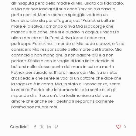
all’insaputa però della madre di Mia, uscita col fidanzato,
e Mia per non lasciare il suo cane York solo a casa lo
porta con lei. Mentre sono in spiaggia vedono un
bambino che sta per affogare, così Patrick si butta in
mare e lo salva. Tornando a riva Mia si accorge che
manca il suo cane, che si è buttato in acqua. Il ragazzo
allora decide di rituffarsi. A riva torna il cane ma
purtroppo Patrick no. Il mondo di Mia cade a pezzi, e Nina
considera Mia responsabile della morte del fratello. Mia
comincia a non mangiare, a non ballare più e a non
parlare. Sfinita e con la voglia di farla finita decide di
buttarsi nello stesso punto del mare in cui era morto
Patrick per suicidarsi. Il libro finisce con Mia, su un letto
d’ospedale che sente le voci di un dottore che dice che
la ragazza è in coma. Mia, in stato di incoscienza, sente
la voce di Patrick che le domanda se la sente e lei gli
risponde di si. Ecco un’altra testimonianza del vero
amore che anche se il destino li separa fisicamente
l’anima non muore mai.
Condividi
0