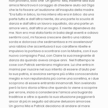
non provarci, solo che Un giorno Mia, insieme alla sua
amica Nina trova il coraggio di chiedere aiuto ad Olga
che le fa fissare un’audizione all’insaputa della madre.
“Era tutto in bilico, la mia intera vita era in bilico: da una
parte tutto e dall’altra niente, da una parte la scuola di
danza e dall’altra un lavoro squallido, da una parte un
amore vero, dall’altra un sogno. E niente dipendeva da
me. Non ero mai stata tanto in balia degli eventi e odiavo
sentirmi così, mi faceva crescere dentro una rabbia
sorda e dolorosa che sedimentava e mi avvelenava”
una rabbia che accentuava il suo carattere ribelle e
impulsivo la portava a scontrarsi con la Madre, con il suo
nuovo compagno Paul, con Claire la sua insegnante di
danza da quando aveva cinque anni. Nel frattempo le
cose con Patrick sembrano migliorare. Lui che entra in
marina per riuscire nel suo intento di essere d’aiuto per
la sua patria, si avvicina sempre più a Mia conoscendola
meglio e non reputandola più come una sorellina, e i due
scoprono di essere entrambi innamorati. Non svelando
però la loro storia a Nina che quando lo viene a scoprire
per errore, inizia a considerare l’amica una bugiarda
traditrice e oltre a questo la sua situazione peggiorerà
ancor di più in seguito ad alcune delusioni amorose.
Un giorno Mia e Patrick decidono di andare al mare