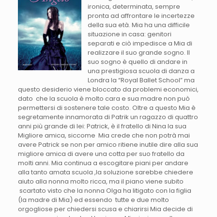
ironica, determinata, sempre
pronta ad affrontare le incertezze
della sua età. Mia ha una difficile
situazione in casa: genitori
separati e ciò impedisce a Mia di
realizzare il suo grande sogno. Il
suo sogno è quello di andare in
una prestigiosa scuola di danza a
Londra la “Royal Ballet School” ma
questo desiderio viene bloccato da problemi economici,
dato che la scuola è molto cara e sua madre non può
permettersi di sostenere tale costo. Oltre a questo Mia è
segretamente innamorata di Patrik un ragazzo di quattro
anni più grande di lei: Patrick, è il fratello di Nina la sua
Migliore amica, siccome Mia crede che non potrà mai
avere Patrick se non per amico ritiene inutile dire alla sua
migliore amica di avere una cotta per suo fratello da
molti anni. Mia continua a escogitare piani per andare
alla tanto amata scuola ,la soluzione sarebbe chiedere
aiuto alla nonna molto ricca, ma il piano viene subito
scartato visto che la nonna Olga ha litigato con la figlia
(la madre di Mia) ed essendo tutte e due molto
orgogliose per chiedersi scusa e chiarirsi Mia decide di