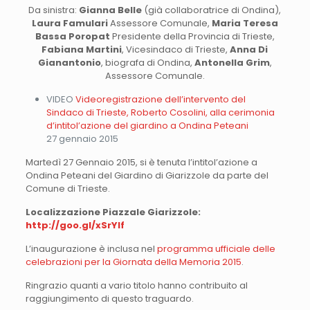
Da sinistra:
Gianna Belle
(già collaboratrice di Ondina),
Laura Famulari
Assessore Comunale,
Maria Teresa
Bassa Poropat
Presidente della Provincia di Trieste,
Fabiana Martini
, Vicesindaco di Trieste,
Anna Di
Gianantonio
, biografa di Ondina,
Antonella Grim
,
Assessore Comunale.
VIDEO
Videoregistrazione dell’intervento del
Sindaco di Trieste, Roberto Cosolini, alla cerimonia
d’intitol’azione del giardino a Ondina Peteani
27 gennaio 2015
Martedì 27 Gennaio 2015, si è tenuta l’intitol’azione a
Ondina Peteani del Giardino di Giarizzole da parte del
Comune di Trieste.
Localizzazione Piazzale Giarizzole:
http://goo.gl/xSrYIf
L’inaugurazione è inclusa nel
programma ufficiale delle
celebrazioni per la Giornata della Memoria 2015
.
Ringrazio quanti a vario titolo hanno contribuito al
raggiungimento di questo traguardo.