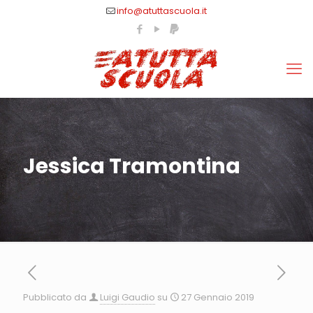
info@atuttascuola.it
Jessica Tramontina
Pubblicato da
Luigi Gaudio
su
27 Gennaio 2019