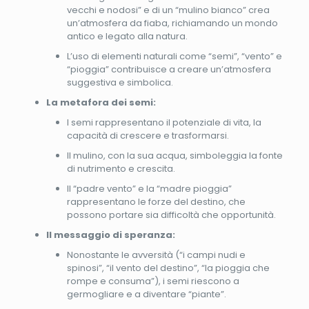
vecchi e nodosi” e di un “mulino bianco” crea
un’atmosfera da fiaba, richiamando un mondo
antico e legato alla natura.
L’uso di elementi naturali come “semi”, “vento” e
“pioggia” contribuisce a creare un’atmosfera
suggestiva e simbolica.
La metafora dei semi:
I semi rappresentano il potenziale di vita, la
capacità di crescere e trasformarsi.
Il mulino, con la sua acqua, simboleggia la fonte
di nutrimento e crescita.
Il “padre vento” e la “madre pioggia”
rappresentano le forze del destino, che
possono portare sia difficoltà che opportunità.
Il messaggio di speranza:
Nonostante le avversità (“i campi nudi e
spinosi”, “il vento del destino”, “la pioggia che
rompe e consuma”), i semi riescono a
germogliare e a diventare “piante”.