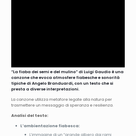
“La fiaba dei semi e del mulino” di Luigi Gaudio è una
canzone che evoca atmosfere fiabesche e sonorità
tipiche di Angelo Branduardi, con un testo che si
presta a diverse interpretazioni.
La canzone utilizza metafore legate alla natura per
trasmettere un messaggio di speranza e resilienza.
Analisi del testo:
L’ambientazione fiabesca:
L’immagine di un “grande albero dai rami