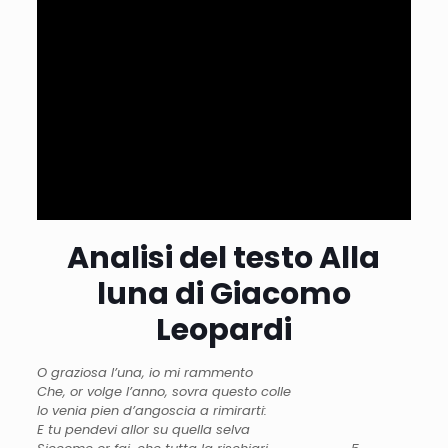
Analisi del testo Alla
luna di Giacomo
Leopardi
O graziosa l’una, io mi rammento
Che, or volge l’anno, sovra questo colle
Io venia pien d’angoscia a rimirarti:
E tu pendevi allor su quella selva