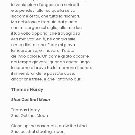
io venia pien d’angoscia a rimirarti:
e tu pendevi allor su quella selva
siccome or fai, che tutta la rischiari.
Ma nebuloso e tremulo dal pianto
che mi sorgea sul ciglio, alle mie luci
il tuo volto apparia, che travagliosa
era mia vita: ed è, né cangia stile,
o mia diletta l’una. E pur mi giova
la ricordanza, e il noverar l’etate
del mio dolore. Oh come grato occorre
nel tempo giovanil, quando ancor lungo
la speme e breve ha la memoria il corso,
il rimembrar delle passate cose,
ancor che triste, e che l’affanno duri!
Thomas Hardy
Shut Out that Moon
Thomas Hardy
Shut Out that Moon
Close up the casement, draw the blind,
Shut out that stealing moon,