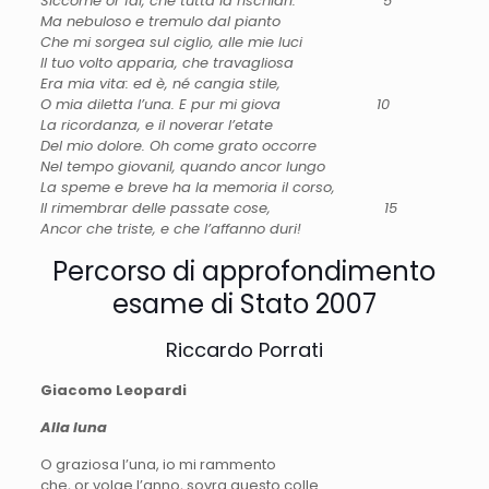
Siccome or fai, che tutta la rischiari. 5
Ma nebuloso e tremulo dal pianto
Che mi sorgea sul ciglio, alle mie luci
Il tuo volto apparia, che travagliosa
Era mia vita: ed è, né cangia stile,
O mia diletta l’una. E pur mi giova 10
La ricordanza, e il noverar l’etate
Del mio dolore. Oh come grato occorre
Nel tempo giovanil, quando ancor lungo
La speme e breve ha la memoria il corso,
Il rimembrar delle passate cose, 15
Ancor che triste, e che l’affanno duri!
Percorso di approfondimento
esame di Stato 2007
Riccardo Porrati
Giacomo Leopardi
Alla luna
O graziosa l’una, io mi rammento
che, or volge l’anno, sovra questo colle