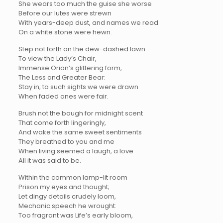
She wears too much the guise she worse
Before our lutes were strewn
With years-deep dust, and names we read
On a white stone were hewn.
Step not forth on the dew-dashed lawn
To view the Lady’s Chair,
Immense Orion’s glittering form,
The Less and Greater Bear:
Stay in; to such sights we were drawn
When faded ones were fair.
Brush not the bough for midnight scent
That come forth lingeringly,
And wake the same sweet sentiments
They breathed to you and me
When living seemed a laugh, a love
All it was said to be.
Within the common lamp-lit room
Prison my eyes and thought;
Let dingy details crudely loom,
Mechanic speech he wrought:
Too fragrant was Life’s early bloom,