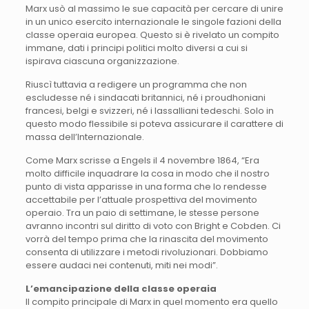
Marx usò al massimo le sue capacità per cercare di unire
in un unico esercito internazionale le singole fazioni della
classe operaia europea. Questo si è rivelato un compito
immane, dati i principi politici molto diversi a cui si
ispirava ciascuna organizzazione.
Riuscì tuttavia a redigere un programma che non
escludesse né i sindacati britannici, né i proudhoniani
francesi, belgi e svizzeri, né i lassalliani tedeschi. Solo in
questo modo flessibile si poteva assicurare il carattere di
massa dell’Internazionale.
Come Marx scrisse a Engels il 4 novembre 1864, “Era
molto difficile inquadrare la cosa in modo che il nostro
punto di vista apparisse in una forma che lo rendesse
accettabile per l’attuale prospettiva del movimento
operaio. Tra un paio di settimane, le stesse persone
avranno incontri sul diritto di voto con Bright e Cobden. Ci
vorrà del tempo prima che la rinascita del movimento
consenta di utilizzare i metodi rivoluzionari. Dobbiamo
essere audaci nei contenuti, miti nei modi”.
L’emancipazione della classe operaia
Il compito principale di Marx in quel momento era quello