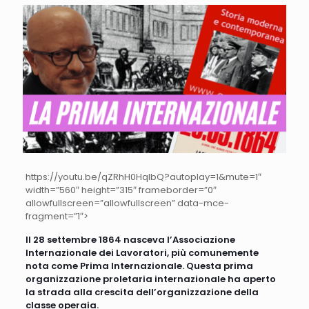
https://youtu.be/qZRhH0HqlbQ?autoplay=1&mute=1″
width=”560″ height=”315″ frameborder=”0″
allowfullscreen=”allowfullscreen” data-mce-
fragment=”1″>
Il 28 settembre 1864 nasceva l’Associazione
Internazionale dei Lavoratori, più comunemente
nota come Prima Internazionale. Questa prima
organizzazione proletaria internazionale ha aperto
la strada alla crescita dell’organizzazione della
classe operaia.