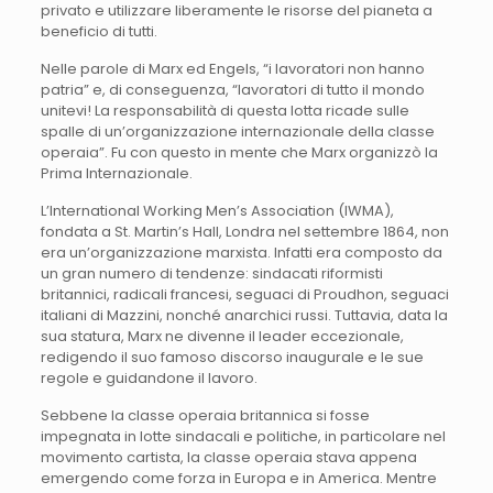
privato e utilizzare liberamente le risorse del pianeta a
beneficio di tutti.
Nelle parole di Marx ed Engels, “i lavoratori non hanno
patria” e, di conseguenza, “lavoratori di tutto il mondo
unitevi! La responsabilità di questa lotta ricade sulle
spalle di un’organizzazione internazionale della classe
operaia”. Fu con questo in mente che Marx organizzò la
Prima Internazionale.
L’International Working Men’s Association (IWMA),
fondata a St. Martin’s Hall, Londra nel settembre 1864, non
era un’organizzazione marxista. Infatti era composto da
un gran numero di tendenze: sindacati riformisti
britannici, radicali francesi, seguaci di Proudhon, seguaci
italiani di Mazzini, nonché anarchici russi. Tuttavia, data la
sua statura, Marx ne divenne il leader eccezionale,
redigendo il suo famoso discorso inaugurale e le sue
regole e guidandone il lavoro.
Sebbene la classe operaia britannica si fosse
impegnata in lotte sindacali e politiche, in particolare nel
movimento cartista, la classe operaia stava appena
emergendo come forza in Europa e in America. Mentre