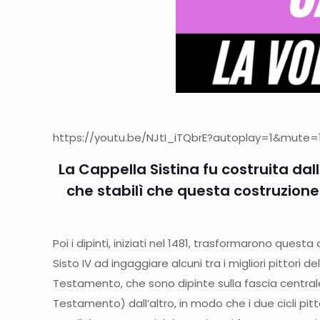
https://youtu.be/NJtI_iTQbrE?autoplay=1&mute=1″
La Cappella Sistina fu costruita dall’
che stabilì che questa costruzione
Poi i dipinti, iniziati nel 1481, trasformarono ques
Sisto IV ad ingaggiare alcuni tra i migliori pittori 
Testamento, che sono dipinte sulla fascia centrale
Testamento) dall’altro, in modo che i due cicli pit