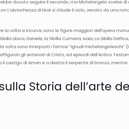
vrebbe dovuto seguire il secondo, ma Michelangelo scelse di 
Con L’ubriachezza di Noè si chiude il ciclo, venato da una no
i, dove la volta si incurva, sono le figure maggiori dell’opera 
a Libica, Daniele, la Sibilla Cumana, Isaia, La Sibilla Delfica, Za
ella volta sono interposti i famosi “ignudi michelangioleschi” (
raffigurati gli antenati di Cristo, ed episodi dell’Antico Te
tra Il castigo di Aman e a destra Il serpente di bronzo, ment
sulla Storia dell’arte d