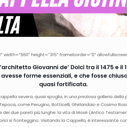
 width=”560″ height=”315″ frameborder=”0″ allowfullscreen
architetto Giovanni de’ Dolci tra il 1475 e il
 avesse forme essenziali, e che fosse chiusa 
quasi fortificata.
ta cappella severa, quasi spoglia, in una preziosa galleria dell
dell’epoca, come Perugino, Botticelli, Ghirlandaio e Cosimo Rosse
 dei due pareti più lunghe: la vita di Mosè (Antico Testament
torici si fronteggino. Visitando la Cappella, è interessante co