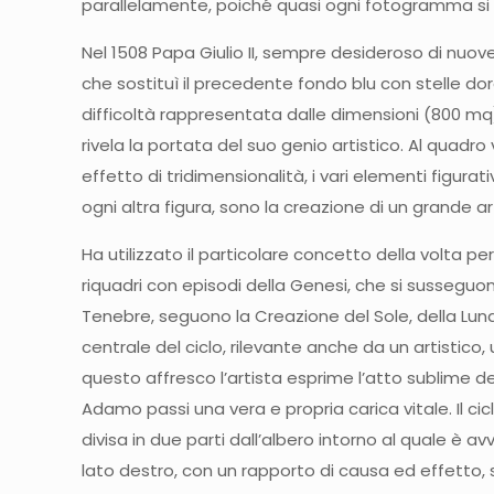
parallelamente, poiché quasi ogni fotogramma si ri
Nel 1508 Papa Giulio II, sempre desideroso di nuov
che sostituì il precedente fondo blu con stelle dora
difficoltà rappresentata dalle dimensioni (800 mq)
rivela la portata del suo genio artistico. Al quadr
effetto di tridimensionalità, i vari elementi figurati
ogni altra figura, sono la creazione di un grande 
Ha utilizzato il particolare concetto della volta 
riquadri con episodi della Genesi, che si susseguon
Tenebre, seguono la Creazione del Sole, della Lun
centrale del ciclo, rilevante anche da un artistico
questo affresco l’artista esprime l’atto sublime de
Adamo passi una vera e propria carica vitale. Il ci
divisa in due parti dall’albero intorno al quale è 
lato destro, con un rapporto di causa ed effetto, si 