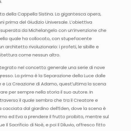
.
lta della Cappella Sistina. La gigantesca opera,
ni prima del Giudizio Universale. L’obiettiva
te superata da Michelangelo con un’invenzione che
, nella quale ha collocato, con stupefacente
rchitetto rivoluzionario: i profeti, le sibille e
chitettura come nessun altro.
integrato nel concetto generale una serie di nove
gresso. La prima è la Separazione della Luce dalle
ue e La Creazione di Adamo, quest’ultima la scena
re per sempre nella storia il suo autore. In
ttraverso il quale sembra che tra il Creatore e
la cacciata dal giardino dell’Eden, dove la scena è
amo ed Eva a prendere il frutto proibito, mentre sul
 Sacrificio di Noè, e poi Il Diluvio, affresco fitto