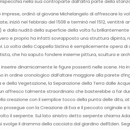
specchia nella sua controparte dall’altra parte della stanza
e imprese, ordinò al giovane Michelangelo di affrescare la vo
te, iniziò nel febbraio del 1508 e terminò nel 1512, ventitré an
 e dalla nudità della superficie della volta fu brillantemen
o vero e proprio ha infatti sovrapposto una struttura dipinta
vi. La volta della Cappella Sistina è semplicemente opera di un a
artista, che ha saputo fondere insieme pittura, scultura e ar
per inserire dinamicamente le figure possenti nelle scene. Ha 
o in ordine cronologico dall’altare maggiore alla parete d’in
a e della Vegetazione, la Separazione della Terra dalle Acq
, un affresco talmente straordinario che basterebbe a far dura
lla creazione con il semplice tocco della punta delle dita, a
clo prosegue con la Creazione di Eva e Il peccato originale e 
avvolto il serpente. Sul lato sinistro detto serpente chiama Ad
svolge il dramma della cacciata dal giardino dell’Eden. Segue Il