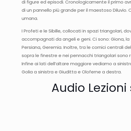
di figure ed episodi. Cronologicamente il primo a
di un pannello più grande per il maestoso Diluvio. 
umana.
I Profeti e le Sibille, collocati in spazi triangolar
accompagnati da angeli e geni. Ci sono: Giona, la Sibill
Persiana, Geremia. Inoltre, tra le cornici centrali d
sopra le finestre e nei pennacchi triangolari sono 
Infine ai lati dell’altare maggiore vediamo a sinis
Golia a sinistra e Giuditta e Oloferne a destra.
Audio Lezioni 