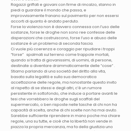
Ragazzi griffati e giovani con firme di rincalzo, stanno in
piedi a guardare il mondo che passa, e
improvvisamente franano sul pavimento per non essersi
accorti di quanto è andato perduto.
Forse la violenza non è davvero connessa con l’uso delle
sostanze, forse le droghe non sono ree confesse delle
disperazioni che costruiscono, forse l’uso e abuso delle
sostanze è un problema di seconda fascia.
Ci vuole più coerenza e coraggio per ripudiare i troppi
“forse” spalmati sul terreno come trappole mortali,
quando si tratta di giovanissimi, di uomini, di persone,
destinate a diventare drammaticamente delle “cose” .
Stiamo parlando di una società del diritto alla vita,
basata sulla legalità e sulla sua democratica
accettazione delle regole, ma nonostante questo invito
al rispetto di se stessi e degli altri, c’è un rumore
persistente in sottofondo, che induce a portare avanti le
tesi che vorrebbero le droghe sugli scaffali del
supermercato, o ben risposte nelle tasche di chi non ha
capacità di scelta, anche di chi scelte non ha mai avuto.
Sarebbe sufficiente riprendere in mano poche ma chiare
regole, una su tutte, e cioè che la libertà non vende in
piazza la propria mercanzia, ma fa della giustizia uno