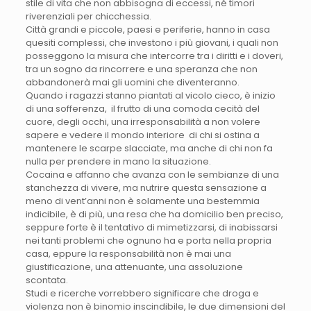
stile di vita che non abbisogna di eccessi, né timori
riverenziali per chicchessia.
Città grandi e piccole, paesi e periferie, hanno in casa
quesiti complessi, che investono i più giovani, i quali non
posseggono la misura che intercorre tra i diritti e i doveri,
tra un sogno da rincorrere e una speranza che non
abbandonerà mai gli uomini che diventeranno.
Quando i ragazzi stanno piantati al vicolo cieco, è inizio
di una sofferenza, il frutto di una comoda cecità del
cuore, degli occhi, una irresponsabilità a non volere
sapere e vedere il mondo interiore di chi si ostina a
mantenere le scarpe slacciate, ma anche di chi non fa
nulla per prendere in mano la situazione.
Cocaina e affanno che avanza con le sembianze di una
stanchezza di vivere, ma nutrire questa sensazione a
meno di vent’anni non è solamente una bestemmia
indicibile, è di più, una resa che ha domicilio ben preciso,
seppure forte è il tentativo di mimetizzarsi, di inabissarsi
nei tanti problemi che ognuno ha e porta nella propria
casa, eppure la responsabilità non è mai una
giustificazione, una attenuante, una assoluzione
scontata.
Studi e ricerche vorrebbero significare che droga e
violenza non è binomio inscindibile, le due dimensioni del