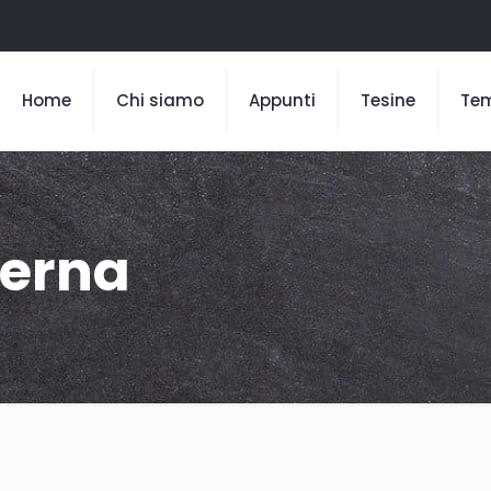
Home
Chi siamo
Appunti
Tesine
Te
derna