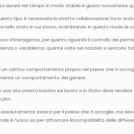
sa durare nel tempo in modo stabile e giusto nonostante que
esto tipo è necessaria la stretta collaborazione tra lo sta
 nello stato in cui vivono, ricambiando in questo modo le co
oco intransigente, per quanto riguarda il controllo dei perm
iolenza o vandalismo; quante volte nei notiziari si sentono fat
ere un cattivo comportamento proprio nel paese che ti accogl
idamente un comportamento del genere.
ono una vita onesta basata sul lavoro e lo Stato deve rend
culto.
ve assolutamente esserci per il paese che ti accoglie, ma d
de è l’unica via per affrontare lincompatibilità delle differenti