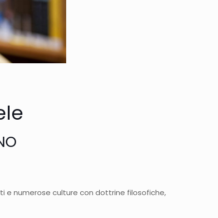
ele
ANO
i e numerose culture con dottrine filosofiche,