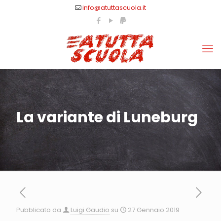
info@atuttascuola.it
La variante di Luneburg
Pubblicato da
Luigi Gaudio
su
27 Gennaio 2019