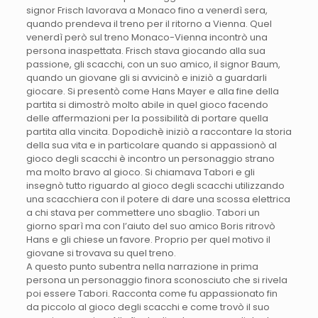
signor Frisch lavorava a Monaco fino a venerdì sera,
quando prendeva il treno per il ritorno a Vienna. Quel
venerdì però sul treno Monaco-Vienna incontrò una
persona inaspettata. Frisch stava giocando alla sua
passione, gli scacchi, con un suo amico, il signor Baum,
quando un giovane gli si avvicinò e iniziò a guardarli
giocare. Si presentò come Hans Mayer e alla fine della
partita si dimostrò molto abile in quel gioco facendo
delle affermazioni per la possibilità di portare quella
partita alla vincita. Dopodichè iniziò a raccontare la storia
della sua vita e in particolare quando si appassionò al
gioco degli scacchi è incontro un personaggio strano
ma molto bravo al gioco. Si chiamava Tabori e gli
insegnò tutto riguardo al gioco degli scacchi utilizzando
una scacchiera con il potere di dare una scossa elettrica
a chi stava per commettere uno sbaglio. Tabori un
giorno sparì ma con l’aiuto del suo amico Boris ritrovò
Hans e gli chiese un favore. Proprio per quel motivo il
giovane si trovava su quel treno.
A questo punto subentra nella narrazione in prima
persona un personaggio finora sconosciuto che si rivela
poi essere Tabori. Racconta come fu appassionato fin
da piccolo al gioco degli scacchi e come trovò il suo