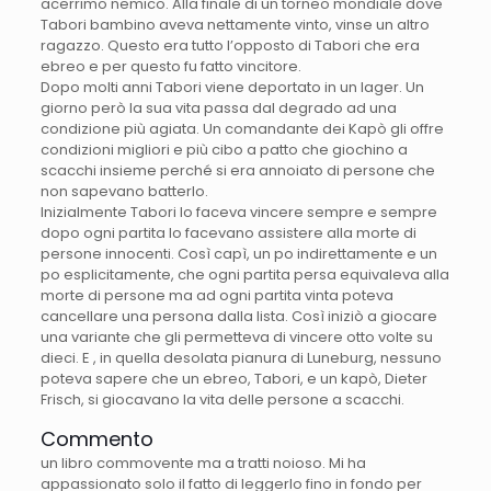
acerrimo nemico. Alla finale di un torneo mondiale dove
Tabori bambino aveva nettamente vinto, vinse un altro
ragazzo. Questo era tutto l’opposto di Tabori che era
ebreo e per questo fu fatto vincitore.
Dopo molti anni Tabori viene deportato in un lager. Un
giorno però la sua vita passa dal degrado ad una
condizione più agiata. Un comandante dei Kapò gli offre
condizioni migliori e più cibo a patto che giochino a
scacchi insieme perché si era annoiato di persone che
non sapevano batterlo.
Inizialmente Tabori lo faceva vincere sempre e sempre
dopo ogni partita lo facevano assistere alla morte di
persone innocenti. Così capì, un po indirettamente e un
po esplicitamente, che ogni partita persa equivaleva alla
morte di persone ma ad ogni partita vinta poteva
cancellare una persona dalla lista. Così iniziò a giocare
una variante che gli permetteva di vincere otto volte su
dieci. E , in quella desolata pianura di Luneburg, nessuno
poteva sapere che un ebreo, Tabori, e un kapò, Dieter
Frisch, si giocavano la vita delle persone a scacchi.
Commento
un libro commovente ma a tratti noioso. Mi ha
appassionato solo il fatto di leggerlo fino in fondo per