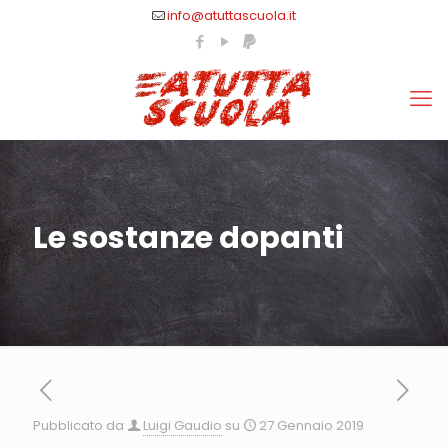
info@atuttascuola.it
Le sostanze dopanti
Pubblicato da
Luigi Gaudio
su
27 Gennaio 2019