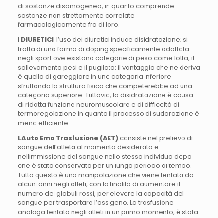
di sostanze disomogeneo, in quanto comprende
sostanze non strettamente correlate
farmacologicamente fra di loro.
I
DIURETICI
: l’uso dei diuretici induce disidratazione; si
tratta di una forma di doping specificamente adottata
negli sport ove esistono categorie di peso come lotta, il
sollevamento pesi e il pugilato: il vantaggio che ne deriva
è quello di gareggiare in una categoria inferiore
sfruttando la struttura fisica che competerebbe ad una
categoria superiore. Tuttavia, la disidratazione è causa
di ridotta funzione neuromuscolare e di difficoltà di
termoregolazione in quanto il processo di sudorazione è
meno efficiente.
LAuto Emo Trasfusione (AET)
consiste nel prelievo di
sangue dell’atleta al momento desiderato e
nellimmissione del sangue nello stesso individuo dopo
che è stato conservato per un lungo periodo di tempo.
Tutto questo è una manipolazione che viene tentata da
alcuni anni negli atleti, con la finalità di aumentare il
numero dei globuli rossi, per elevare la capacità del
sangue per trasportare l’ossigeno. La trasfusione
analoga tentata negli atleti in un primo momento, è stata