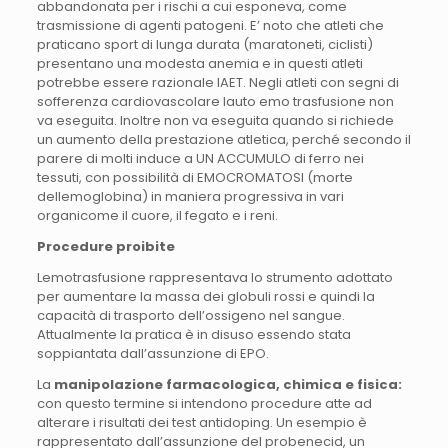
abbandonata per i rischi a cui esponeva, come
trasmissione di agenti patogeni. E’ noto che atleti che
praticano sport di lunga durata (maratoneti, ciclisti)
presentano una modesta anemia e in questi atleti
potrebbe essere razionale lAET. Negli atleti con segni di
sofferenza cardiovascolare lauto emo trasfusione non
va eseguita. Inoltre non va eseguita quando si richiede
un aumento della prestazione atletica, perché secondo il
parere di molti induce a UN ACCUMULO di ferro nei
tessuti, con possibilità di EMOCROMATOSI (morte
dellemoglobina) in maniera progressiva in vari
organicome il cuore, il fegato e i reni.
Procedure proibite
Lemotrasfusione rappresentava lo strumento adottato
per aumentare la massa dei globuli rossi e quindi la
capacità di trasporto dell’ossigeno nel sangue.
Attualmente la pratica è in disuso essendo stata
soppiantata dall’assunzione di EPO.
La
manipolazione farmacologica, chimica e fisica:
con questo termine si intendono procedure atte ad
alterare i risultati dei test antidoping. Un esempio è
rappresentato dall’assunzione del probenecid, un