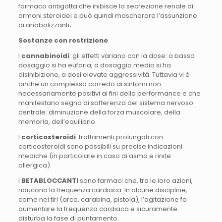
farmaco antigotta che inibisce la secrezione renale di
ormoni steroidei e può quindi mascherare l’assunzione
di anabolizzanti
.
Sostanze con restrizione
I
cannabinoidi
: gli effetti variano con la dose: a basso
dosaggio si ha euforia, a dosaggio medio si ha
disinibizione, a dosi elevate aggressività. Tuttavia vi è
anche un complesso corredo di sintomi non
necessariamente positivi ai fini della performance e che
manifestano segno di sofferenza del sistema nervoso
centrale: diminuzione della forza muscolare, della
memoria, dell’equilibrio.
I
corticosteroidi
: trattamenti prolungati con
corticosteroidi sono possibili su precise indicazioni
mediche (in particolare in caso di asma e rinite
allergica).
I
BETABLOCCANTI
sono farmaci che, tra le loro azioni,
riducono la frequenza cardiaca. In alcune discipline,
come nei tiri (arco, carabina, pistola), l’agitazione fa
aumentare la frequenza cardiaca e sicuramente
disturba la fase di puntamento.