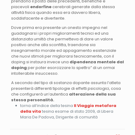
prendono il posto delle precedenti, benefiche e
piacevoli
endorfine
cerebrali generate dalla stessa
attività fisica quando essa era davvero libera,
soddisfacente e divertente.
Dove prima era presente un onesto impegno nel
guadagnarsi i propri miglioramenti tecnici ed una
distanziata umiltà che permetteva di dare un valore
positivo anche alla sconfitta, traendone sia
insegnamento morale ed appagamento esistenziale
che nuovi stimoli per migliorarsi tecnicamente, con il
doping si instaura invece una
dipendenza
mentale
dal
doping
per poter esorcizzare lo spettro” di un ormai
intollerabile insuccesso.
A seconda del tipo di sostanza dopante assunta l’atleta
presenterà differenti tipologie di effetti psicologici, cosa
che configurerà un’autentica
alterazione della sua
stessa personalità.
torna all’indice della tesina
Il Viaggio metafora
della vita
tesina esame di stato 2009, di Libera
Maria De Padova, Dirigente di comunità