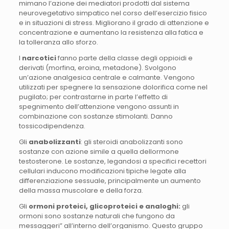
mimano l’azione dei mediatori prodotti dal sistema
neurovegetativo simpatico nel corso dell’esercizio fisico
e in situazioni di stress. Migliorano il grado di attenzione e
concentrazione e aumentano la resistenza alla fatica e
la tolleranza allo sforzo.
I
narcotici
fanno parte della classe degli oppioidi e
derivati (morfina, eroina, metadone). Svolgono
un’azione analgesica centrale e calmante. Vengono
utilizzati per spegnere la sensazione dolorifica come nel
pugilato; per contrastarne in parte l’effetto di
spegnimento dell’attenzione vengono assunti in
combinazione con sostanze stimolanti. Danno
tossicodipendenza.
Gli
anabolizzanti
: gli steroidi anabolizzanti sono
sostanze con azione simile a quella dellormone
testosterone. Le sostanze, legandosi a specifici recettori
cellulari inducono modificazioni tipiche legate alla
differenziazione sessuale, principalmente un aumento
della massa muscolare e della forza.
Gli
ormoni proteici, glicoproteici e analoghi:
gli
ormoni sono sostanze naturali che fungono da
messaggeri” all’interno dell’organismo. Questo gruppo