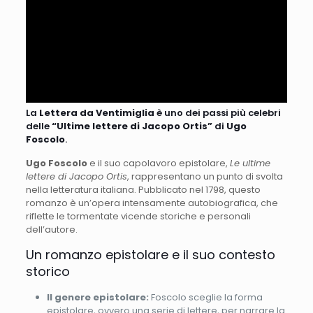
La
Lettera da Ventimiglia
è uno dei passi più celebri
delle
“Ultime lettere di Jacopo Ortis”
di
Ugo
Foscolo
.
Ugo Foscolo
e il suo capolavoro epistolare,
Le ultime
lettere di Jacopo Ortis
, rappresentano un punto di svolta
nella letteratura italiana. Pubblicato nel 1798, questo
romanzo è un’opera intensamente autobiografica, che
riflette le tormentate vicende storiche e personali
dell’autore.
Un romanzo epistolare e il suo contesto
storico
Il genere epistolare:
Foscolo sceglie la forma
epistolare, ovvero una serie di lettere, per narrare la